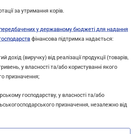
тації за утримання корів.
 передбачених у державному бюджеті для надання
господарств
фінансова підтримка надається:
 дохід (виручку) від реалізації продукції (товарів,
 гривень, у власності та/або користуванні якого
го призначення;
ському господарству, у власності та/або
льськогосподарського призначення, незалежно від