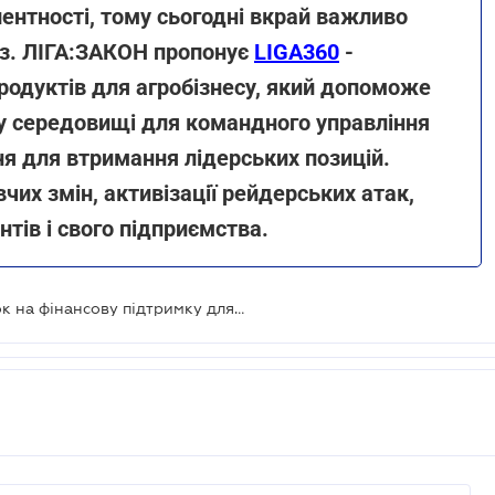
ентності, тому сьогодні вкрай важливо
оз. ЛІГА:ЗАКОН пропонує
LIGA360
-
родуктів для агробізнесу, який допоможе
ому середовищі для командного управління
я для втримання лідерських позицій.
чих змін, активізації рейдерських атак,
нтів і свого підприємства.
Набули чинності нові форми заявок на фінансову підтримку для фермерських господарств