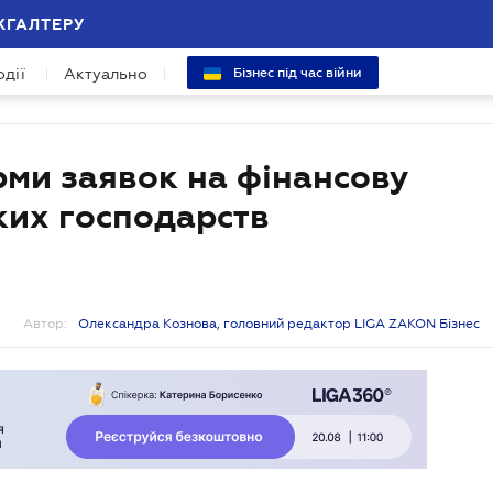
ХГАЛТЕРУ
одії
Актуально
Бізнес під час війни
рми заявок на фінансову
ких господарств
Автор:
Олександра Кознова, головний редактор LIGA ZAKON Бізнес