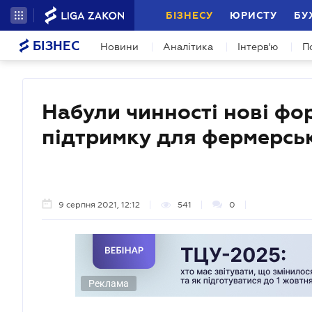
БІЗНЕСУ
ЮРИСТУ
БУ
БІЗНЕС
Новини
Аналітика
Інтерв'ю
П
Набули чинності нові фо
підтримку для фермерсь
9 серпня 2021, 12:12
541
0
Реклама