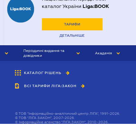
Liga:BOOK
каталог України
ТАРИФИ
ДЕТАЛЬНІШЕ
Періодичні видання та
Академія
довідники
ЮРИСТ&ЗАКОН
АКАДЕМІЯ ЛІГА:ЗАКОН
КАТАЛОГ РІШЕНЬ
БУХГАЛТЕР&ЗАКОН
ВСІ ТАРИФИ ЛІГА:ЗАКОН
ВІСНИК МСФЗ
ІНТЕРБУХ
ОСОБИСТИЙ ЕКСПЕРТ
©
ТОВ "інформаційно-аналітичний центр ЛІГА", 1991-2026.
©
ТОВ "ЛІГА ЗАКОН", 2007-2026.
©
Інформаційне агенство "ЛІГА:ЗАКОН", 2010-2026.