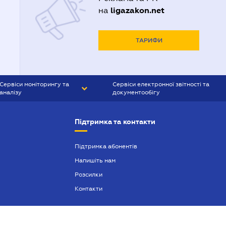
ligazakon.net
на
ТАРИФИ
Сервіси моніторингу та
Сервіси електронної звітності та
аналізу
документообігу
CONTR AGENT
Liga:REPORT
Підтримка та контакти
SMS-МАЯК
VERDICTUM
Підтримка абонентів
Напишіть нам
SEMANTRUM
Розсилки
SMS-МАЯК ІПОТЕКА
Контакти