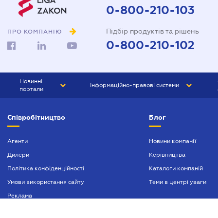
0-800-210-103
Підбір продуктів та рішень
ПРО КОМПАНІЮ
0-800-210-102
Новинні
Інформаційно-правові системи
портали
ЮРЛІГА
Право України
Співробітництво
Блог
БІЗНЕС
ГРАНД
БУХГАЛТЕР.ua
ПРАЙМ
Агенти
Новини компанії
Дилери
Керівництва
БУХГАЛТЕР ПРОФ
Політика конфіденційності
Каталоги компаній
ЮРИСТ ПРОФ
Умови використання сайту
Теми в центрі уваги
ЮРИСТ
Реклама
ПІДПРИЄМЕЦЬ