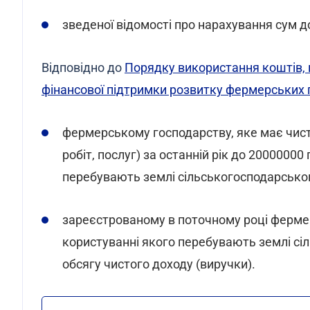
зведеної відомості про нарахування сум до
Відповідно до
Порядку використання коштів,
фінансової підтримки розвитку фермерських 
фермерському господарству, яке має чистий
робіт, послуг) за останній рік до 20000000
перебувають землі сільськогосподарсько
зареєстрованому в поточному році фермер
користуванні якого перебувають землі сі
обсягу чистого доходу (виручки).