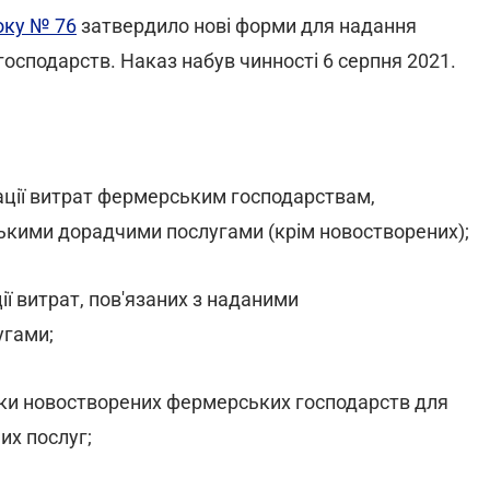
оку № 76
затвердило нові форми для надання
осподарств. Наказ набув чинності 6 серпня 2021.
ації витрат фермерським господарствам,
ькими дорадчими послугами (крім новостворених);
ї витрат, пов'язаних з наданими
угами;
мки новостворених фермерських господарств для
их послуг;