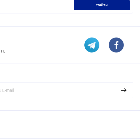
увійти
н.