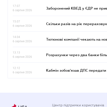
17.07
Заборонений КВЕД у ЄДР не прив
6 серпня 2026
15.07
Скільки разів на рік перерахову
6 серпня 2026
14.04
Тютюнові компанії чекають на но
6 серпня 2026
13.13
Розрахунки через два банки біль
6 серпня 2026
12.12
Кабмін зобов'язав ДПС передати 
6 серпня 2026
Центр підтримки користувачів