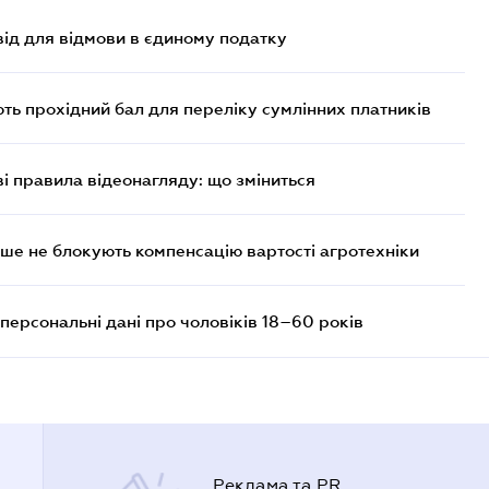
ід для відмови в єдиному податку
ють прохідний бал для переліку сумлінних платників
ві правила відеонагляду: що зміниться
ше не блокують компенсацію вартості агротехніки
персональні дані про чоловіків 18–60 років
Реклама та PR