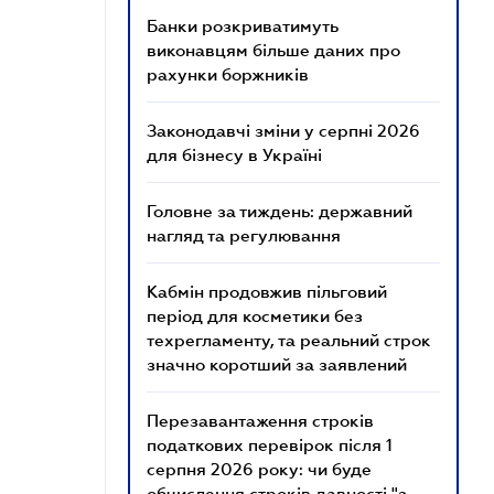
Банки розкриватимуть
виконавцям більше даних про
рахунки боржників
Законодавчі зміни у серпні 2026
для бізнесу в Україні
Головне за тиждень: державний
нагляд та регулювання
Кабмін продовжив пільговий
період для косметики без
техрегламенту, та реальний строк
значно коротший за заявлений
Перезавантаження строків
податкових перевірок після 1
серпня 2026 року: чи буде
обчислення строків давності "з