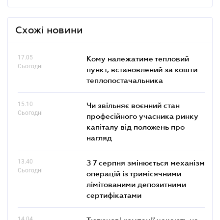
Схожі новини
17.05
Кому належатиме тепловий
Сьогодні
пункт, встановлений за кошти
теплопостачальника
15.10
Чи звільняє воєнний стан
Сьогодні
професійного учасника ринку
капіталу від положень про
нагляд
13.40
З 7 серпня змінюється механізм
Сьогодні
операцій із тримісячними
лімітованими депозитними
сертифікатами
14.04
Тютюнові компанії чекають на