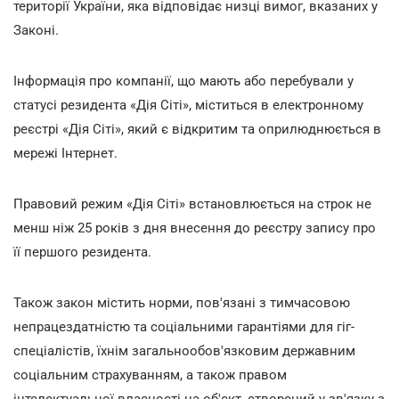
території України, яка відповідає низці вимог, вказаних у
Законі.
Інформація про компанії, що мають або перебували у
статусі резидента «Дія Сіті», міститься в електронному
реєстрі «Дія Сіті», який є відкритим та оприлюднюється в
мережі Інтернет.
Правовий режим «Дія Сіті» встановлюється на строк не
менш ніж 25 років з дня внесення до реєстру запису про
її першого резидента.
Також закон містить норми, пов'язані з тимчасовою
непрацездатністю та соціальними гарантіями для гіг-
спеціалістів, їхнім загальнообов'язковим державним
соціальним страхуванням, а також правом
інтелектуальної власності на об'єкт, створений у зв'язку з