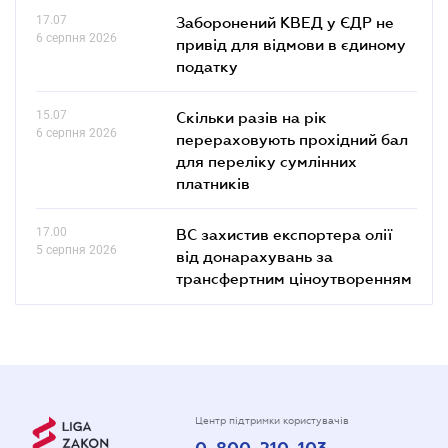
17.07
Заборонений КВЕД у ЄДР не
6 серпня 2026
привід для відмови в єдиному
податку
15.07
Скільки разів на рік
6 серпня 2026
перераховують прохідний бал
для переліку сумлінних
платників
17.00
ВС захистив експортера олії
5 серпня 2026
від донарахувань за
трансфертним ціноутворенням
Центр підтримки користувачів