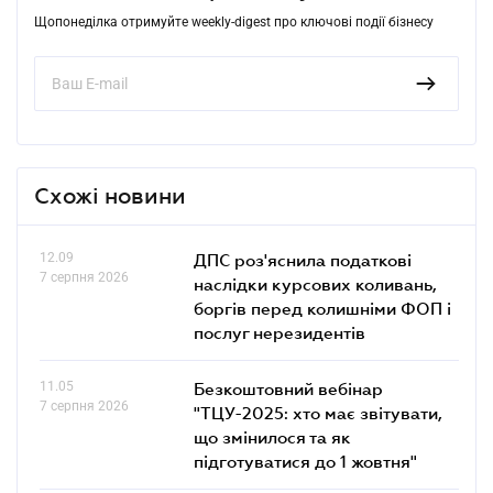
Щопонеділка отримуйте weekly-digest про ключові події бізнесу
Схожі новини
12.09
ДПС роз'яснила податкові
7 серпня 2026
наслідки курсових коливань,
боргів перед колишніми ФОП і
послуг нерезидентів
11.05
Безкоштовний вебінар
7 серпня 2026
"ТЦУ-2025: хто має звітувати,
що змінилося та як
підготуватися до 1 жовтня"