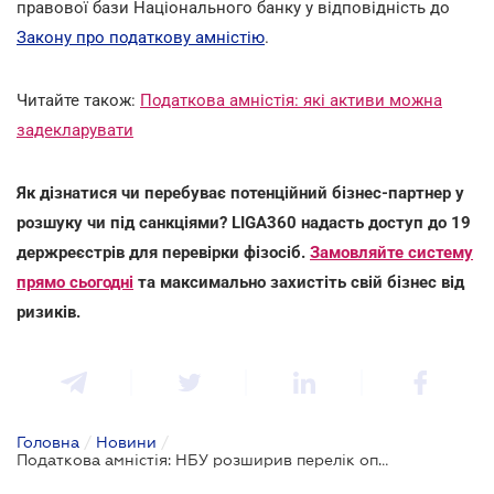
правової бази Національного банку у відповідність до
Закону про податкову амністію
.
Читайте також:
Податкова амністія: які активи можна
задекларувати
Як дізнатися чи перебуває потенційний бізнес-партнер у
розшуку чи під санкціями? LIGA360 надасть доступ до 19
держреєстрів для перевірки фізосіб.
Замовляйте систему
прямо сьогодні
та максимально захистіть свій бізнес від
ризиків.
Головна
/
Новини
/
Податкова амністія: НБУ розширив перелік операцій за рахунками для одноразового декларування