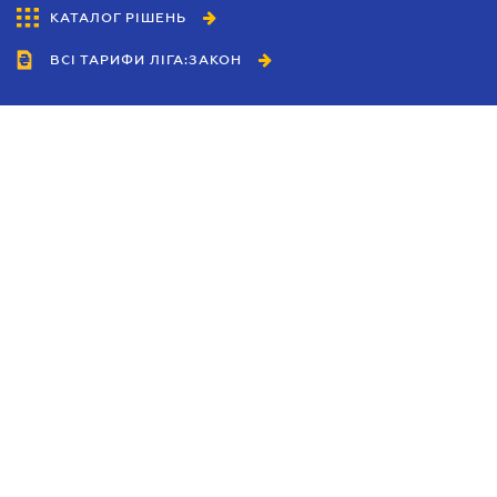
КАТАЛОГ РІШЕНЬ
ВСІ ТАРИФИ ЛІГА:ЗАКОН
Співробітництво
Агенти
Дилери
Політика конфіденційності
Умови використання сайту
Реклама
Блог
Новини компанії
Керівництва
Каталоги компаній
Теми в центрі уваги