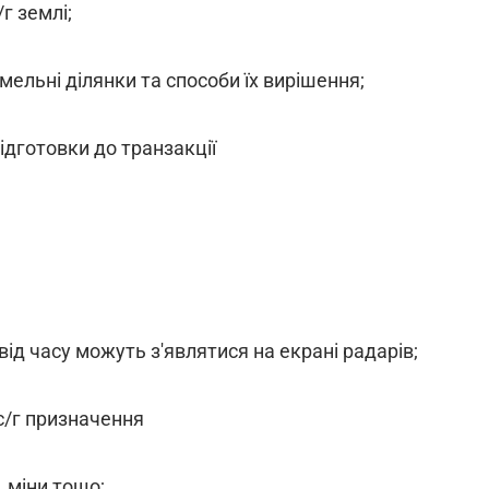
г землі;
ельні ділянки та способи їх вирішення;
підготовки до транзакції
с від часу можуть з'являтися на екрані радарів;
с/г призначення
 міни тощо;