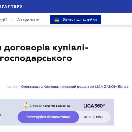
ХГАЛТЕРУ
одії
Актуально
Бізнес під час війни
договорів купівлі-
огосподарського
Автор:
Олександра Кознова, головний редактор LIGA ZAKON Бізнес