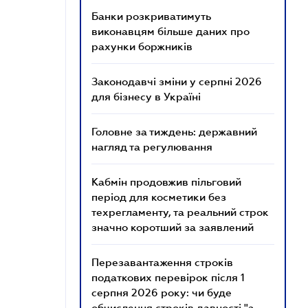
Банки розкриватимуть
виконавцям більше даних про
рахунки боржників
Законодавчі зміни у серпні 2026
для бізнесу в Україні
Головне за тиждень: державний
нагляд та регулювання
Кабмін продовжив пільговий
період для косметики без
техрегламенту, та реальний строк
значно коротший за заявлений
Перезавантаження строків
податкових перевірок після 1
серпня 2026 року: чи буде
обчислення строків давності "з