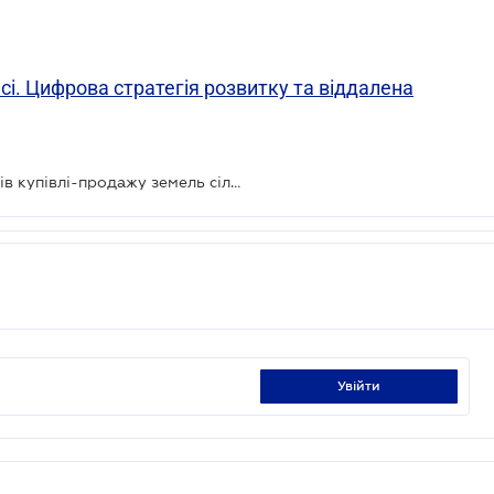
і. Цифрова стратегія розвитку та віддалена
Нотаріальне оформлення договорів купівлі-продажу земель сільськогосподарського призначення
увійти