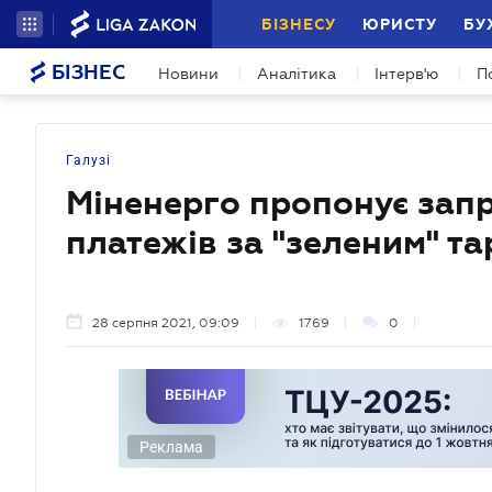
БІЗНЕСУ
ЮРИСТУ
БУ
БІЗНЕС
Новини
Аналітика
Інтерв'ю
П
Галузі
Міненерго пропонує зап
платежів за "зеленим" т
28 серпня 2021, 09:09
1769
0
Реклама