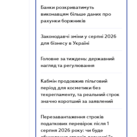
Банки розкриватимуть
виконавцям більше даних про
рахунки боржників
Законодавчі зміни у серпні 2026
для бізнесу в Україні
Головне за тиждень: державний
нагляд та регулювання
Кабмін продовжив пільговий
період для косметики без
техрегламенту, та реальний строк
значно коротший за заявлений
Перезавантаження строків
податкових перевірок після 1
серпня 2026 року: чи буде
обчислення строків давності "з