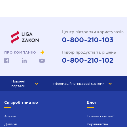
Центр підтримки користувачів
0-800-210-103
Підбір продуктів та рішень
ПРО КОМПАНІЮ
0-800-210-102
Новинні
Інформаційно-правові системи
портали
ЮРЛІГА
Право України
Співробітництво
Блог
БІЗНЕС
ГРАНД
БУХГАЛТЕР.ua
ПРАЙМ
Агенти
Новини компанії
Дилери
Керівництва
БУХГАЛТЕР ПРОФ