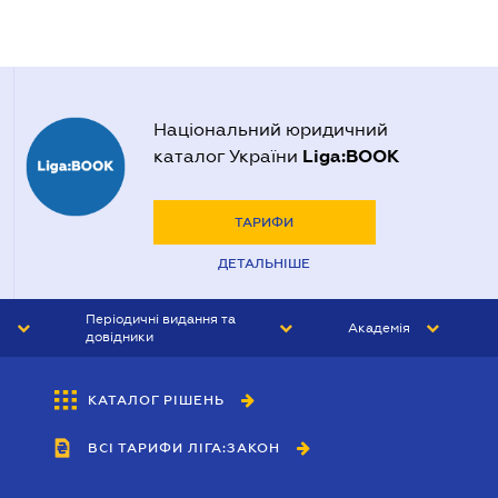
Національний юридичний
Liga:BOOK
каталог України
ТАРИФИ
ДЕТАЛЬНІШЕ
Періодичні видання та
Академія
довідники
ЮРИСТ&ЗАКОН
АКАДЕМІЯ ЛІГА:ЗАКОН
КАТАЛОГ РІШЕНЬ
БУХГАЛТЕР&ЗАКОН
ВСІ ТАРИФИ ЛІГА:ЗАКОН
ВІСНИК МСФЗ
ІНТЕРБУХ