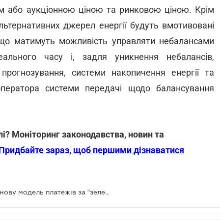
ом або аукціонною ціною та ринковою ціною. Крім
 альтернативних джерел енергії будуть вмотивовані
 що матимуть можливість управляти небалансами
ального часу і, задля уникнення небалансів,
 прогнозування, системи накопичення енергії та
ператора системи передачі щодо балансування
лі? Моніторинг законодавства, новин та
Придбайте зараз, щоб першими дізнаватися
Міненерго пропонує запровадити нову модель платежів за "зеленим" тарифом