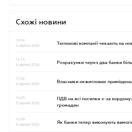
Схожі новини
14.04
Тютюнові компанії чекають на но
6 серпня 2026
13.13
Розрахунки через два банки біль
6 серпня 2026
11.02
Власники нежитлових приміщень 
6 серпня 2026
16.05
ПДВ на всі посилки з-за кордону:
5 серпня 2026
громадян
14.09
Як банки тепер виконують вимоги
5 серпня 2026