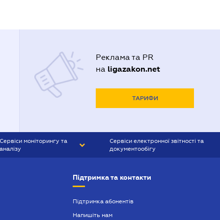
Реклама та PR
ligazakon.net
на
ТАРИФИ
Сервіси моніторингу та
Сервіси електронної звітності та
аналізу
документообігу
CONTR AGENT
Liga:REPORT
Підтримка та контакти
SMS-МАЯК
VERDICTUM
Підтримка абонентів
Напишіть нам
SEMANTRUM