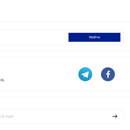
увійти
н.