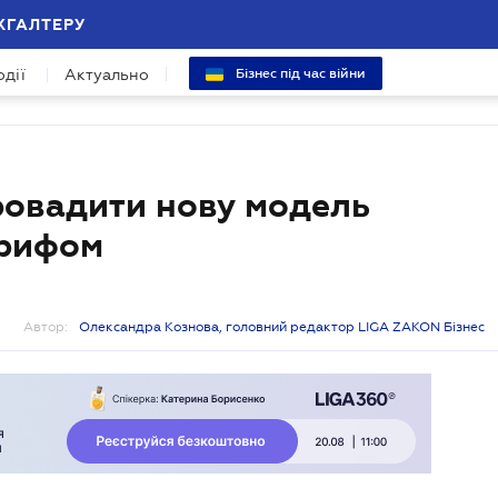
ХГАЛТЕРУ
одії
Актуально
Бізнес під час війни
ровадити нову модель
арифом
Автор:
Олександра Кознова, головний редактор LIGA ZAKON Бізнес