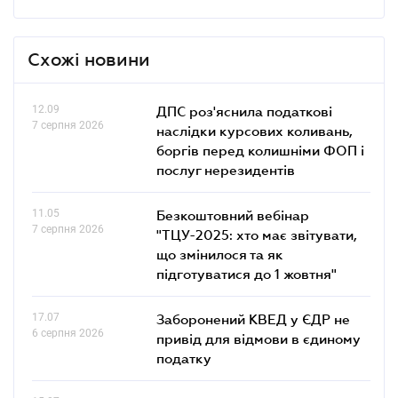
Схожі новини
12.09
ДПС роз'яснила податкові
7 серпня 2026
наслідки курсових коливань,
боргів перед колишніми ФОП і
послуг нерезидентів
11.05
Безкоштовний вебінар
7 серпня 2026
"ТЦУ-2025: хто має звітувати,
що змінилося та як
підготуватися до 1 жовтня"
17.07
Заборонений КВЕД у ЄДР не
6 серпня 2026
привід для відмови в єдиному
податку