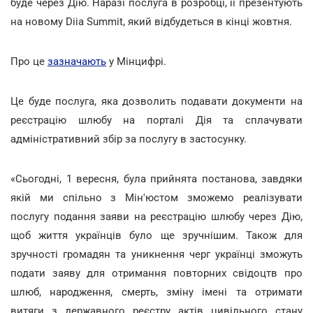
буде через Дію. Наразі послуга в розробці, її презентують
на новому Diia Summit, який відбудеться в кінці жовтня.
Про це
зазначають
у Мінцифрі.
Це буде послуга, яка дозволить подавати документи на
реєстрацію шлюбу на порталі Дія та сплачувати
адміністративний збір за послугу в застосунку.
«Сьогодні, 1 вересня, була прийнята постанова, завдяки
якій ми спільно з Мін'юстом зможемо реалізувати
послугу подання заяви на реєстрацію шлюбу через Дію,
щоб життя українців було ще зручнішим. Також для
зручності громадян та уникнення черг українці зможуть
подати заяву для отримання повторних свідоцтв про
шлюб, народження, смерть, зміну імені та отримати
витяги з державного реєстру актів цивільного стану