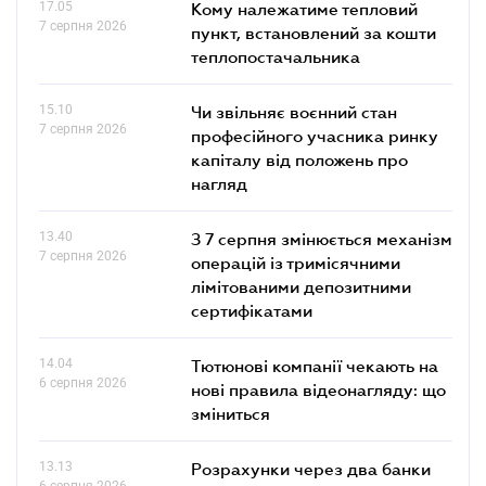
17.05
Кому належатиме тепловий
7 серпня 2026
пункт, встановлений за кошти
теплопостачальника
15.10
Чи звільняє воєнний стан
7 серпня 2026
професійного учасника ринку
капіталу від положень про
нагляд
13.40
З 7 серпня змінюється механізм
7 серпня 2026
операцій із тримісячними
лімітованими депозитними
сертифікатами
14.04
Тютюнові компанії чекають на
6 серпня 2026
нові правила відеонагляду: що
зміниться
13.13
Розрахунки через два банки
6 серпня 2026