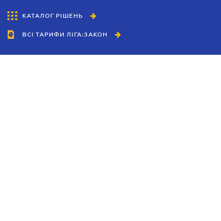
КАТАЛОГ РІШЕНЬ
ВСІ ТАРИФИ ЛІГА:ЗАКОН
Співробітництво
Агенти
Дилери
Політика конфіденційності
Умови використання сайту
Реклама
Блог
Новини компанії
Керівництва
Каталоги компаній
Теми в центрі уваги