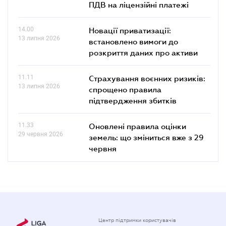
ПДВ на ліцензійні платежі
14.00
Новації приватизації:
13 липня 2026
встановлено вимоги до
розкриття даних про активи
11.11
Страхування воєнних ризиків:
13 липня 2026
спрощено правила
підтвердження збитків
11.33
Оновлені правила оцінки
29 червня 2026
земель: що зміниться вже з 29
червня
Центр підтримки користувачів