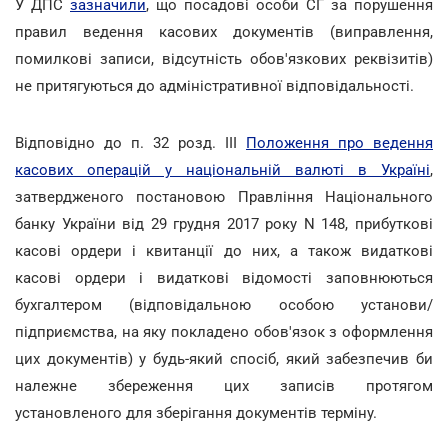
У ДПС
зазначили
, що посадові особи СГ за порушення
правил ведення касових документів (виправлення,
помилкові записи, відсутність обов'язкових реквізитів)
не притягуються до адміністративної відповідальності.
Відповідно до п. 32 розд. III
Положення про ведення
касових операцій у національній валюті в Україні
,
затвердженого постановою Правління Національного
банку України від 29 грудня 2017 року N 148, прибуткові
касові ордери і квитанції до них, а також видаткові
касові ордери і видаткові відомості заповнюються
бухгалтером (відповідальною особою установи/
підприємства, на яку покладено обов'язок з оформлення
цих документів) у будь-який спосіб, який забезпечив би
належне збереження цих записів протягом
установленого для зберігання документів терміну.