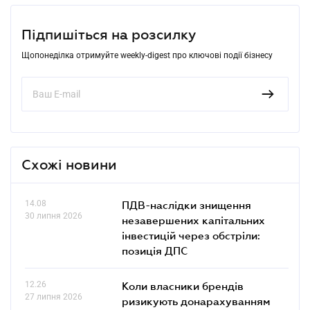
Підпишіться на розсилку
Щопонеділка отримуйте weekly-digest про ключові події бізнесу
Схожі новини
14.08
ПДВ-наслідки знищення
30 липня 2026
незавершених капітальних
інвестицій через обстріли:
позиція ДПС
12.26
Коли власники брендів
27 липня 2026
ризикують донарахуванням