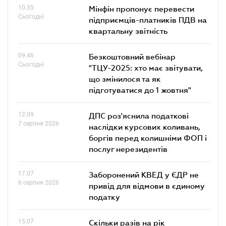
10.35
Мінфін пропонує перевести
Сьогодні
підприємців-платників ПДВ на
квартальну звітність
09.46
Безкоштовний вебінар
Сьогодні
"ТЦУ-2025: хто має звітувати,
що змінилося та як
підготуватися до 1 жовтня"
12.09
ДПС роз'яснила податкові
7 серпня 2026
наслідки курсових коливань,
боргів перед колишніми ФОП і
послуг нерезидентів
17.07
Заборонений КВЕД у ЄДР не
6 серпня 2026
привід для відмови в єдиному
податку
15.07
Скільки разів на рік