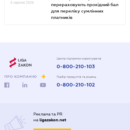
6 серпня 2026
перераховують прохідний бал
для переліку сумлінних
платників
Центр підтримки користувачів
0-800-210-103
ПРО КОМПАНІЮ
Підбір продуктів та рішень
0-800-210-102
Реклама та PR
на
ligazakon.net