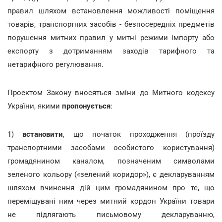
правил шляхом встановлення можливості поміщення
товарів, транспортних засобів - безпосередніх предметів
порушення митних правил у митні режими імпорту або
експорту з дотриманням заходів тарифного та
нетарифного регулювання.
Проектом Закону вносяться зміни до Митного кодексу
України, якими
пропонується
:
1)
встановити
, що початок проходження (проїзду
транспортними засобами особистого користування)
громадянином каналом, позначеним символами
зеленого кольору («зелений коридор»), є декларуванням
шляхом вчинення дій цим громадянином про те, що
переміщувані ним через митний кордон України товари
не підлягають письмовому декларуванню,