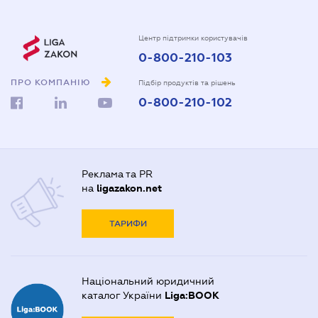
Центр підтримки користувачів
0-800-210-103
ПРО КОМПАНІЮ
Підбір продуктів та рішень
0-800-210-102
Реклама та PR
на
ligazakon.net
ТАРИФИ
Національний юридичний
каталог України
Liga:BOOK