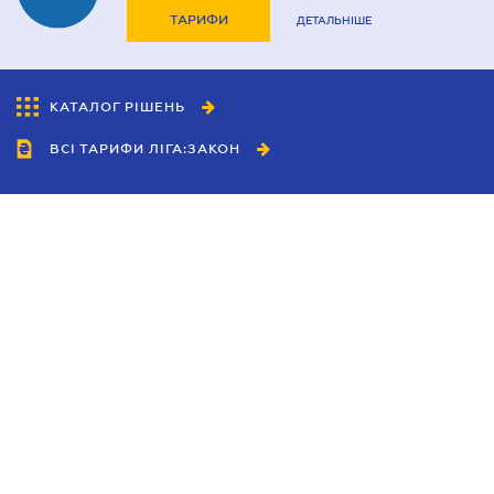
ТАРИФИ
ДЕТАЛЬНІШЕ
КАТАЛОГ РІШЕНЬ
ВСІ ТАРИФИ ЛІГА:ЗАКОН
Співробітництво
Агенти
Дилери
Політика конфіденційності
Умови використання сайту
Реклама
Блог
Новини компанії
Керівництва