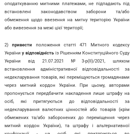
оподаткуванню митними платежами, не підпадають під
встановлені законодавством заборони та/або
обмеження щодо ввезення на митну територію України
або вивезення за межі цієї території;
2)
привести
положення статті 471 Митного кодексу
України
у відповідність
із Рішенням Конституційного Суду
України від 21.07.2021 №3-р(II)/2021, шляхом
встановлення адміністративної відповідальності за
недекларування товарів, які переміщуються громадянами
через митний кордон України. При цьому, авторами
пропонується передбачити накладення лише штрафу на
осіб, які притягуються до відповідальності за
недекларування валютних цінностей або товарів (крім
обмежених та/або заборонених до переміщення через
митний кордон України), та штрафу і альтернативної
конфіскації - на осіб, які притягуються до