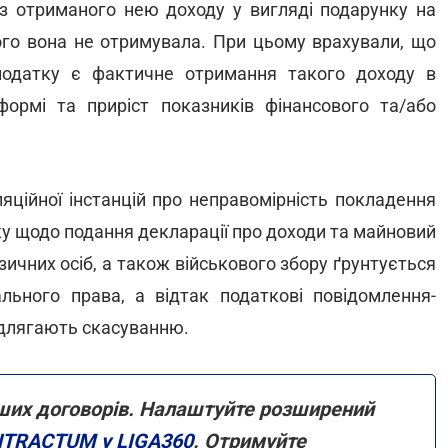
 з отриманого нею доходу у вигляді подарунку на
кого вона не отримувала. При цьому врахували, що
одатку є фактичне отримання такого доходу в
 формі та приріст показників фінансового та/або
яційної інстанцій про неправомірність покладення
у щодо подання декларації про доходи та майновий
ізичних осіб, а також військового збору ґрунтується
льного права, а відтак податкові повідомлення-
ідлягають скасуванню.
ших договорів. Налаштуйте розширений
TRACTUM у LIGA360
. Отримуйте