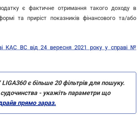
одатку є фактичне отримання такого доходу в
 формі та приріст показників фінансового та/або
ві КАС ВС від 24 вересня 2021 року у справі №
 LIGA360 є більше 20 фільтрів для пошуку.
ми судочинства - укажіть параметри що
драйв прямо зараз.