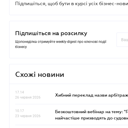
Підпишіться, щоб бути в курсі усіх бізнес-нови
Підпишіться на розсилку
Щопонеділка отримуйте weekly-digest про ключові події
бізнесу
Схожі новини
17.14
Хибний переклад назви арбітражн
26 червня 2026
10.17
Безкоштовний вебінар на тему: "Г
23 червня 2026
найчастіше призводять до судови