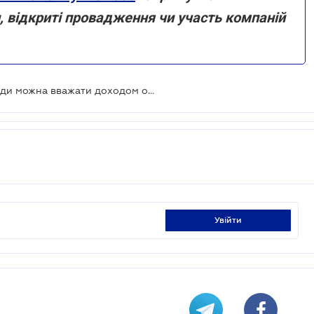
и, відкриті провадження чи участь компаній
Кошти на рахунку у банку не завжди можна вважати доходом особи: позиція ВС
увійти