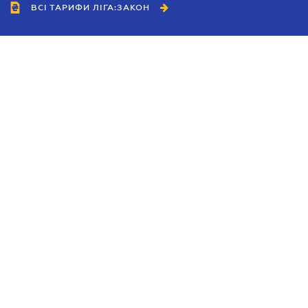
ВСІ ТАРИФИ ЛІГА:ЗАКОН
Співробітництво
Агенти
Дилери
Політика конфіденційності
Умови використання сайту
Реклама
Блог
Новини компанії
Керівництва
Каталоги компаній
Теми в центрі уваги
Підтримка та контакти