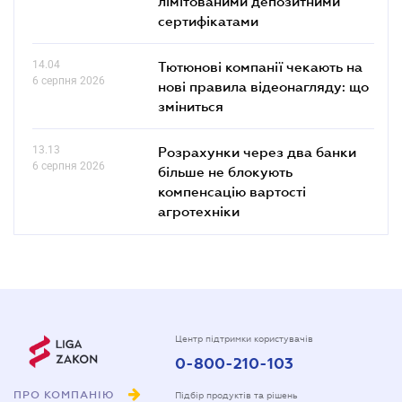
лімітованими депозитними
сертифікатами
14.04
Тютюнові компанії чекають на
6 серпня 2026
нові правила відеонагляду: що
зміниться
13.13
Розрахунки через два банки
6 серпня 2026
більше не блокують
компенсацію вартості
агротехніки
Центр підтримки користувачів
0-800-210-103
ПРО КОМПАНІЮ
Підбір продуктів та рішень