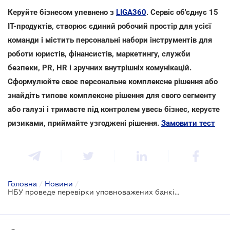
Керуйте бізнесом упевнено з
LIGA360
. Сервіс об'єднує 15
IT-продуктів, створює єдиний робочий простір для усієї
команди і містить персональні набори інструментів для
роботи юристів, фінансистів, маркетингу, служби
безпеки, PR, HR і зручних внутрішніх комунікацій.
Сформулюйте своє персональне комплексне рішення або
знайдіть типове комплексне рішення для свого сегменту
або галузі і тримаєте під контролем увесь бізнес, керуєте
ризиками, приймайте узгоджені рішення.
Замовити тест
Головна
/
Новини
/
НБУ проведе перевірки уповноважених банків з питань організації і проведення операцій із запасами готівки