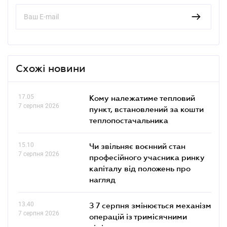
Схожі новини
17.05
Кому належатиме тепловий
7 серпня 2026
пункт, встановлений за кошти
теплопостачальника
15.10
Чи звільняє воєнний стан
7 серпня 2026
професійного учасника ринку
капіталу від положень про
нагляд
13.40
З 7 серпня змінюється механізм
7 серпня 2026
операцій із тримісячними