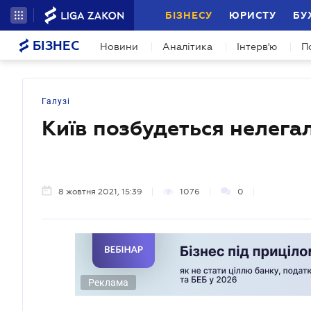
БІЗНЕСУ
ЮРИСТУ
БУ
БІЗНЕС
Новини
Аналітика
Інтерв'ю
П
Галузі
Київ позбудеться нелега
8 жовтня 2021, 15:39
1076
0
Реклама