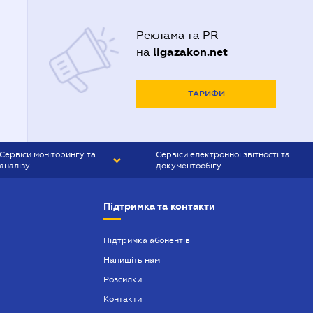
Реклама та PR
ligazakon.net
на
ТАРИФИ
Сервіси моніторингу та
Сервіси електронної звітності та
аналізу
документообігу
CONTR AGENT
Liga:REPORT
Підтримка та контакти
SMS-МАЯК
VERDICTUM
Підтримка абонентів
Напишіть нам
SEMANTRUM
Розсилки
SMS-МАЯК ІПОТЕКА
Контакти