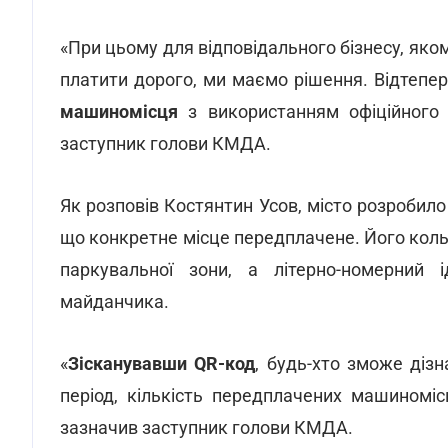
«При цьому для відповідального бізнесу, яком
платити дорого, ми маємо рішення. Відтеп
машиномісця
з використанням офіційного 
заступник голови КМДА.
Як розповів Костянтин Усов, місто розробило
що конкретне місце передплачене. Його коль
паркувальної зони, а літерно-номерний 
майданчика.
«
Зісканувавши QR-код
, будь-хто зможе діз
період, кількість передплачених машиномі
зазначив заступник голови КМДА.