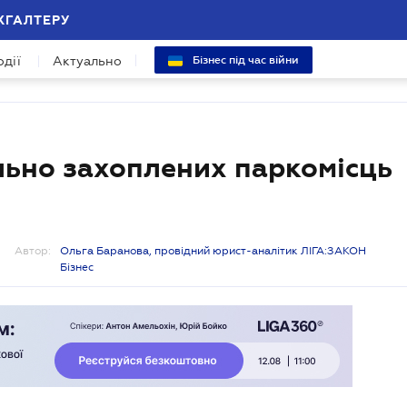
ХГАЛТЕРУ
одії
Актуально
Бізнес під час війни
льно захоплених паркомісць
Автор:
Ольга Баранова, провідний юрист-аналітик ЛІГА:ЗАКОН
Бізнес