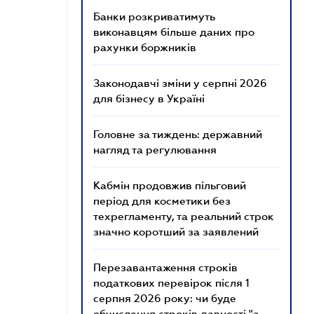
Банки розкриватимуть
виконавцям більше даних про
рахунки боржників
Законодавчі зміни у серпні 2026
для бізнесу в Україні
Головне за тиждень: державний
нагляд та регулювання
Кабмін продовжив пільговий
період для косметики без
техрегламенту, та реальний строк
значно коротший за заявлений
Перезавантаження строків
податкових перевірок після 1
серпня 2026 року: чи буде
обчислення строків давності "з