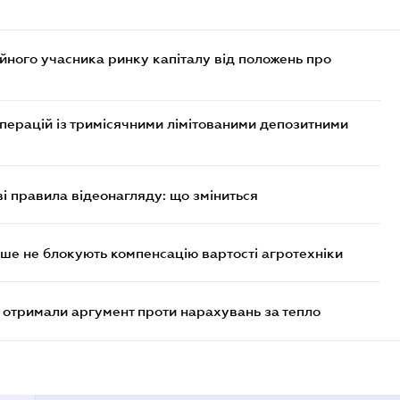
ійного учасника ринку капіталу від положень про
операцій із тримісячними лімітованими депозитними
ві правила відеонагляду: що зміниться
ше не блокують компенсацію вартості агротехніки
отримали аргумент проти нарахувань за тепло