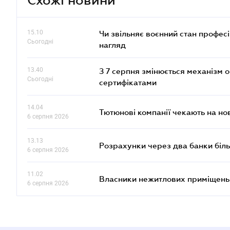
15.10
Чи звільняє воєнний стан профес
Сьогодні
нагляд
13.40
З 7 серпня змінюється механізм 
Сьогодні
сертифікатами
14.04
Тютюнові компанії чекають на но
6 серпня 2026
13.13
Розрахунки через два банки біль
6 серпня 2026
11.02
Власники нежитлових приміщень 
6 серпня 2026