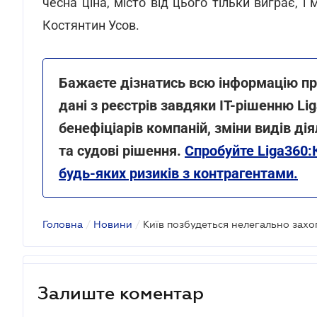
чесна ціна, місто від цього тільки виграє, і
Костянтин Усов.
Бажаєте дізнатись всю інформацію про
дані з реєстрів завдяки IT-рішенню Li
бенефіціарів компаній, зміни видів ді
та судові рішення.
Спробуйте Liga360:
будь-яких ризиків з контрагентами.
Головна
/
Новини
/
Київ позбудеться нелегально зах
Залиште коментар