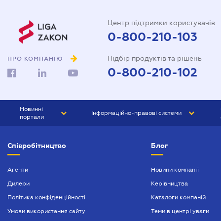
Центр підтримки користувачів
0-800-210-103
Підбір продуктів та рішень
ПРО КОМПАНІЮ
0-800-210-102
Новинні
Інформаційно-правові системи
портали
ЮРЛІГА
Право України
Співробітництво
Блог
БІЗНЕС
ГРАНД
БУХГАЛТЕР.ua
ПРАЙМ
Агенти
Новини компанії
Дилери
Керівництва
БУХГАЛТЕР ПРОФ
Політика конфіденційності
Каталоги компаній
ЮРИСТ ПРОФ
Умови використання сайту
Теми в центрі уваги
ЮРИСТ