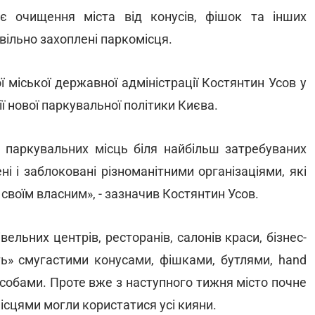
є очищення міста від конусів, фішок та інших
вільно захоплені паркомісця.
 міської державної адміністрації Костянтин Усов у
ії нової паркувальної політики Києва.
паркувальних місць біля найбільш затребуваних
ні і заблоковані різноманітними організаціями, які
своїм власним», - зазначив Костянтин Усов.
вельних центрів, ресторанів, салонів краси, бізнес-
ть» смугастими конусами, фішками, бутлями, hand
обами. Проте вже з наступного тижня місто почне
ісцями могли користатися усі кияни.