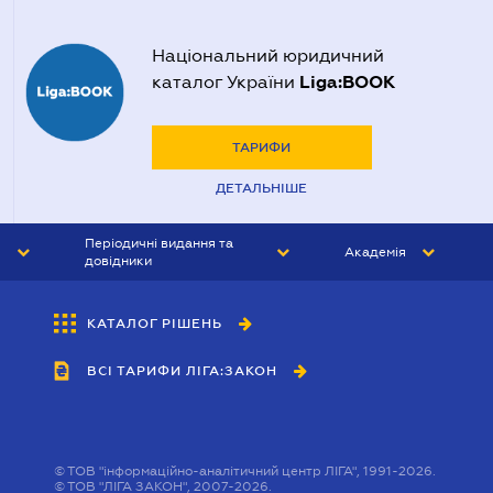
Національний юридичний
Liga:BOOK
каталог України
ТАРИФИ
ДЕТАЛЬНІШЕ
Періодичні видання та
Академія
довідники
ЮРИСТ&ЗАКОН
АКАДЕМІЯ ЛІГА:ЗАКОН
КАТАЛОГ РІШЕНЬ
БУХГАЛТЕР&ЗАКОН
ВСІ ТАРИФИ ЛІГА:ЗАКОН
ВІСНИК МСФЗ
ІНТЕРБУХ
ОСОБИСТИЙ ЕКСПЕРТ
©
ТОВ "інформаційно-аналітичний центр ЛІГА", 1991-2026.
©
ТОВ "ЛІГА ЗАКОН", 2007-2026.