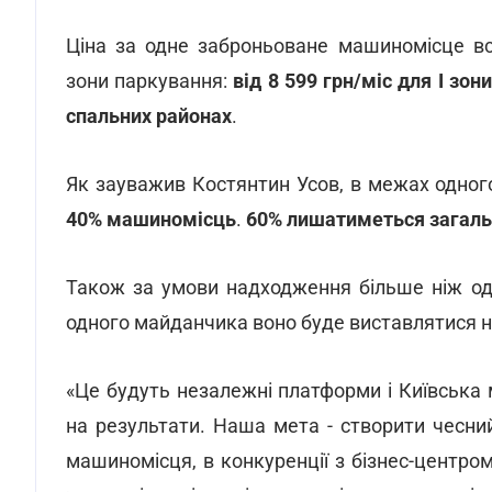
Ціна за одне заброньоване машиномісце вс
зони паркування:
від 8 599 грн/міс для І зони,
спальних районах
.
Як зауважив Костянтин Усов, в межах одн
40% машиномісць
.
60% лишатиметься загал
Також за умови надходження більше ніж од
одного майданчика воно буде виставлятися н
«Це будуть незалежні платформи і Київська
на результати. Наша мета - створити чесний
машиномісця, в конкуренції з бізнес-центро