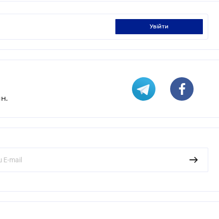
увійти
н.