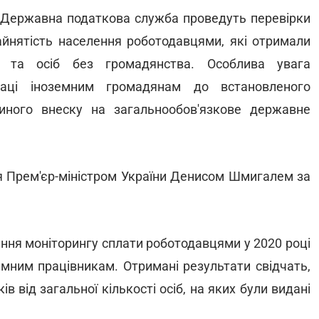
а Державна податкова служба проведуть перевірки
йнятість населення роботодавцями, які отримали
в та осіб без громадянства. Особлива увага
праці іноземним громадянам до встановленого
иного внеску на загальнообов'язкове державне
я Прем'єр-міністром України Денисом Шмигалем за
ення моніторингу сплати роботодавцями у 2020 році
оземним працівникам. Отримані результати свідчать,
ів від загальної кількості осіб, на яких були видані