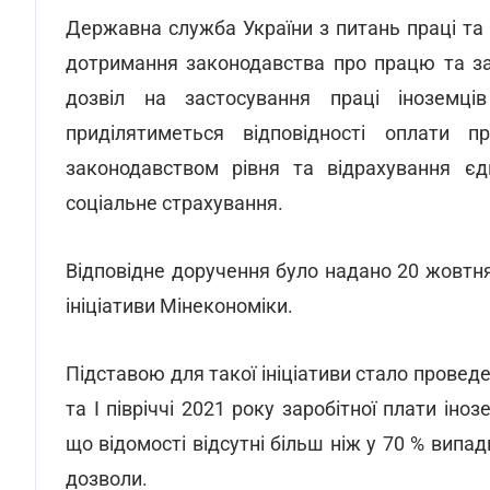
Державна служба України з питань праці т
дотримання законодавства про працю та за
дозвіл на застосування праці іноземці
приділятиметься відповідності оплати 
законодавством рівня та відрахування єд
соціальне страхування.
Відповідне доручення було надано 20 жовтн
ініціативи Мінекономіки.
Підставою для такої ініціативи стало провед
та І півріччі 2021 року заробітної плати ін
що відомості відсутні більш ніж у 70 % випадк
дозволи.