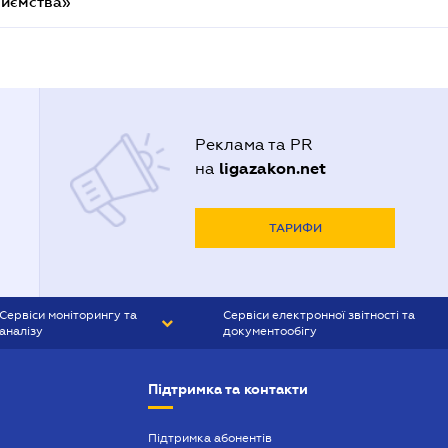
риємства»
Реклама та PR
ligazakon.net
на
ТАРИФИ
Сервіси моніторингу та
Сервіси електронної звітності та
аналізу
документообігу
CONTR AGENT
Liga:REPORT
Підтримка та контакти
SMS-МАЯК
VERDICTUM
Підтримка абонентів