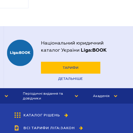
Національний юридичний
Liga:BOOK
каталог України
ТАРИФИ
ДЕТАЛЬНІШЕ
Періодичні видання та
Академія
довідники
ЮРИСТ&ЗАКОН
АКАДЕМІЯ ЛІГА:ЗАКОН
КАТАЛОГ РІШЕНЬ
БУХГАЛТЕР&ЗАКОН
ВСІ ТАРИФИ ЛІГА:ЗАКОН
ВІСНИК МСФЗ