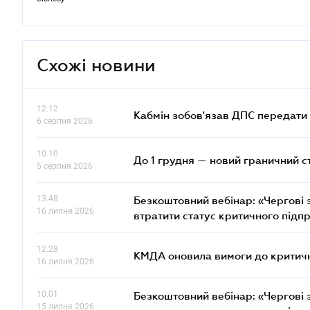
Схожі новини
12.12
Кабмін зобов'язав ДПС передати 
6 серпня 2026
10.10
До 1 грудня — новий граничний с
5 серпня 2026
13.48
Безкоштовний вебінар: «Чергові з
16 липня 2026
втратити статус критичного підп
12.28
КМДА оновила вимоги до критичн
16 липня 2026
10.01
Безкоштовний вебінар: «Чергові з
15 липня 2026