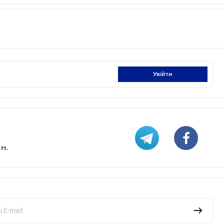
увійти
н.