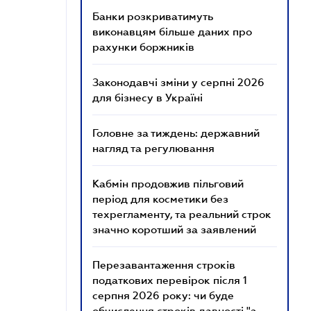
Банки розкриватимуть
виконавцям більше даних про
рахунки боржників
Законодавчі зміни у серпні 2026
для бізнесу в Україні
Головне за тиждень: державний
нагляд та регулювання
Кабмін продовжив пільговий
період для косметики без
техрегламенту, та реальний строк
значно коротший за заявлений
Перезавантаження строків
податкових перевірок після 1
серпня 2026 року: чи буде
обчислення строків давності "з