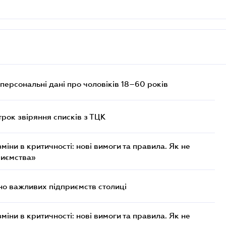
персональні дані про чоловіків 18–60 років
трок звіряння списків з ТЦК
міни в критичності: нові вимоги та правила. Як не
риємства»
о важливих підприємств столиці
міни в критичності: нові вимоги та правила. Як не