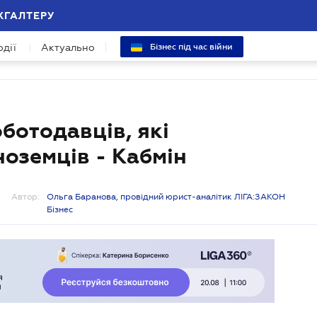
ХГАЛТЕРУ
одії
Актуально
Бізнес під час війни
ботодавців, які
оземців - Кабмін
Автор:
Ольга Баранова, провідний юрист-аналітик ЛІГА:ЗАКОН
Бізнес