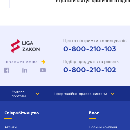
втратити статус критичного підп
Центр підтримки користувачів
0-800-210-103
Підбір продуктів та рішень
ПРО КОМПАНІЮ
0-800-210-102
Новинні
Інформаційно-правові системи
портали
ЮРЛІГА
Право України
Співробітництво
Блог
БІЗНЕС
ГРАНД
БУХГАЛТЕР.ua
ПРАЙМ
Агенти
Новини компанії