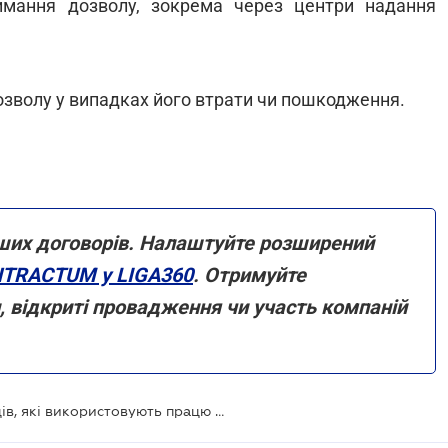
римання дозволу, зокрема через центри надання
озволу у випадках його втрати чи пошкодження.
ших договорів. Налаштуйте розширений
TRACTUM у LIGA360
. Отримуйте
и, відкриті провадження чи участь компаній
Держпраці перевірить роботодавців, які використовують працю іноземців - Кабмін