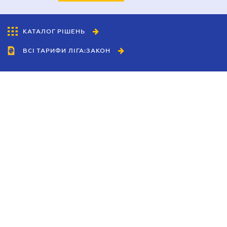
КАТАЛОГ РІШЕНЬ
ВСІ ТАРИФИ ЛІГА:ЗАКОН
Співробітництво
Агенти
Дилери
Політика конфіденційності
Умови використання сайту
Реклама
Блог
Новини компанії
Керівництва
Каталоги компаній