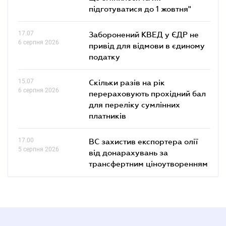
підготуватися до 1 жовтня"
17.07
Заборонений КВЕД у ЄДР не
6 серпня 2026
привід для відмови в єдиному
податку
15.07
Скільки разів на рік
6 серпня 2026
перераховують прохідний бал
для переліку сумлінних
платників
17.00
ВС захистив експортера олії
5 серпня 2026
від донарахувань за
трансфертним ціноутворенням