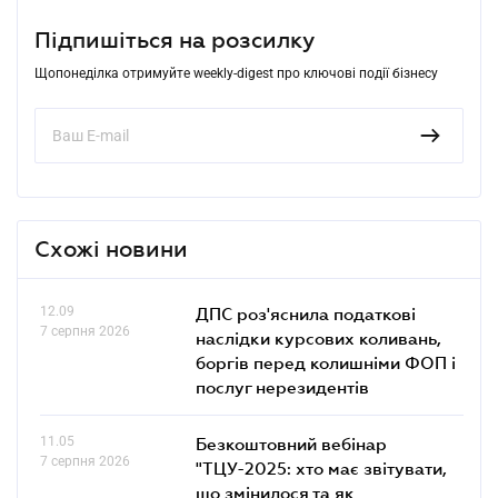
Підпишіться на розсилку
Щопонеділка отримуйте weekly-digest про ключові події бізнесу
Схожі новини
12.09
ДПС роз'яснила податкові
7 серпня 2026
наслідки курсових коливань,
боргів перед колишніми ФОП і
послуг нерезидентів
11.05
Безкоштовний вебінар
7 серпня 2026
"ТЦУ-2025: хто має звітувати,
що змінилося та як