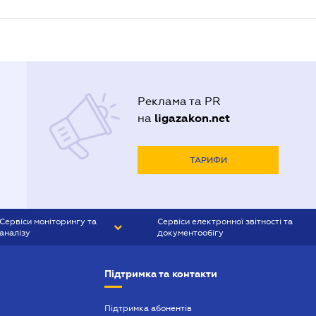
Реклама та PR
ligazakon.net
на
ТАРИФИ
Сервіси моніторингу та
Сервіси електронної звітності та
аналізу
документообігу
CONTR AGENT
Liga:REPORT
Підтримка та контакти
SMS-МАЯК
VERDICTUM
Підтримка абонентів