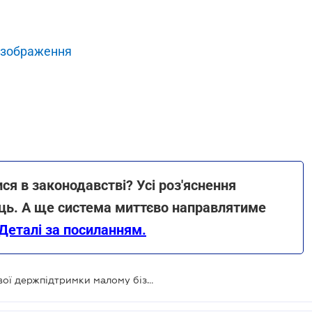
 зображення
ся в законодавстві? Усі роз'яснення
ець. А ще система миттєво направлятиме
Деталі за посиланням.
Уряд розширив програму фінансової держпідтримки малому бізнесу