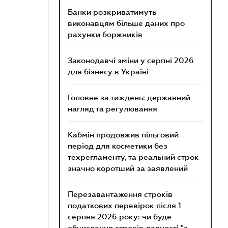
Банки розкриватимуть
виконавцям більше даних про
рахунки боржників
Законодавчі зміни у серпні 2026
для бізнесу в Україні
Головне за тиждень: державний
нагляд та регулювання
Кабмін продовжив пільговий
період для косметики без
техрегламенту, та реальний строк
значно коротший за заявлений
Перезавантаження строків
податкових перевірок після 1
серпня 2026 року: чи буде
обчислення строків давності "з