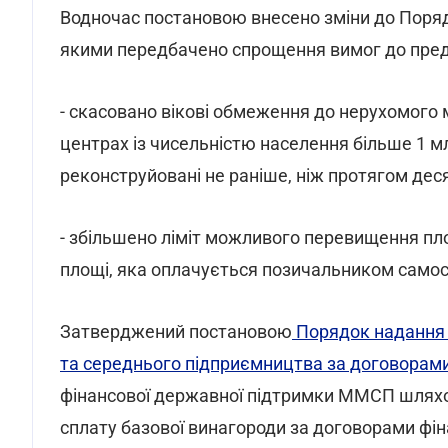
Водночас постановою внесено зміни до Поряд
якими передбачено спрощення вимог до пред
- скасовано вікові обмеження до нерухомого м
центрах із чисельністю населення більше 1 м
реконструйовані не раніше, ніж протягом деся
- збільшено ліміт можливого перевищення пло
площі, яка оплачується позичальником самос
Затверджений постановою
Порядок надання 
та середнього підприємництва за договорами
фінансової державної підтримки ММСП шляхо
сплату базової винагороди за договорами фінан