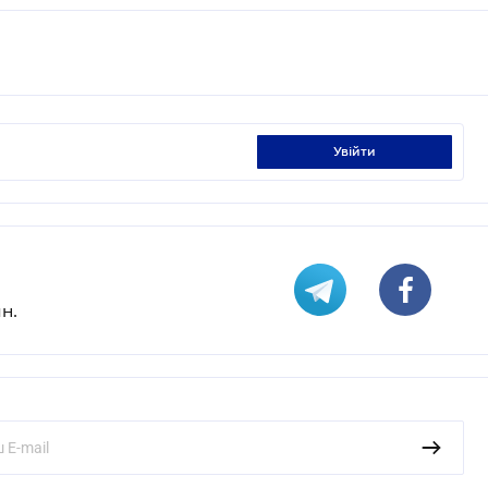
увійти
н.