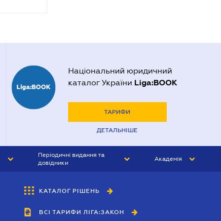
Національний юридичний
Liga:BOOK
каталог України
ТАРИФИ
ДЕТАЛЬНІШЕ
Періодичні видання та
Академія
довідники
ЮРИСТ&ЗАКОН
АКАДЕМІЯ ЛІГА:ЗАКОН
КАТАЛОГ РІШЕНЬ
БУХГАЛТЕР&ЗАКОН
ВСІ ТАРИФИ ЛІГА:ЗАКОН
ВІСНИК МСФЗ