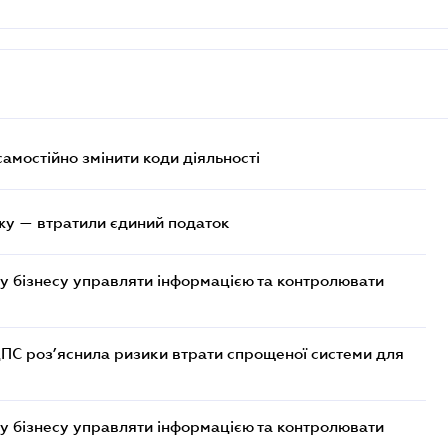
самостійно змінити коди діяльності
жу — втратили єдиний податок
у бізнесу управляти інформацією та контролювати
ДПС роз’яснила ризики втрати спрощеної системи для
у бізнесу управляти інформацією та контролювати