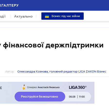
ХГАЛТЕРУ
одії
Актуально
Бізнес під час війни
 фінансової держпідтримки
Автор:
Олександра Кознова, головний редактор LIGA ZAKON Бізнес