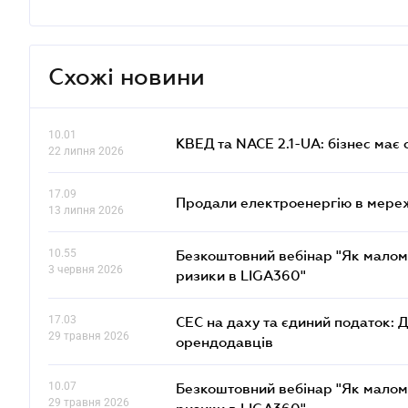
Схожі новини
10.01
КВЕД та NACE 2.1-UA: бізнес має 
22 липня 2026
17.09
Продали електроенергію в мере
13 липня 2026
10.55
Безкоштовний вебінар "Як малом
3 червня 2026
ризики в LIGA360"
17.03
СЕС на даху та єдиний податок: 
29 травня 2026
орендодавців
10.07
Безкоштовний вебінар "Як малом
29 травня 2026
ризики в LIGA360"