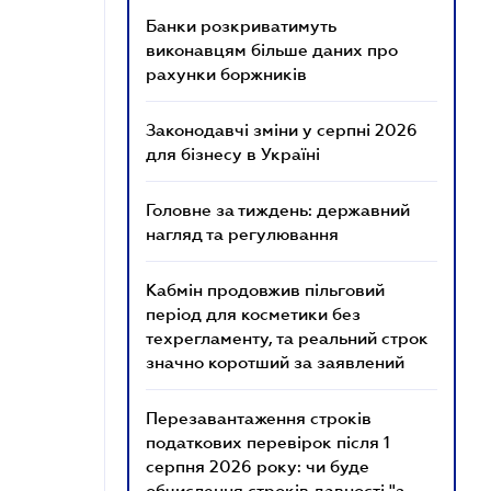
Банки розкриватимуть
виконавцям більше даних про
рахунки боржників
Законодавчі зміни у серпні 2026
для бізнесу в Україні
Головне за тиждень: державний
нагляд та регулювання
Кабмін продовжив пільговий
період для косметики без
техрегламенту, та реальний строк
значно коротший за заявлений
Перезавантаження строків
податкових перевірок після 1
серпня 2026 року: чи буде
обчислення строків давності "з