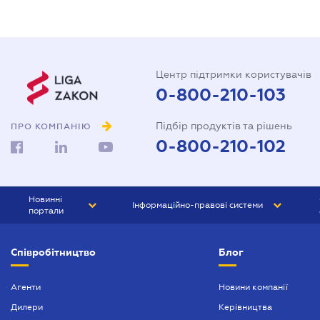
Центр підтримки користувачів
0-800-210-103
Підбір продуктів та рішень
ПРО КОМПАНІЮ
0-800-210-102
Новинні
Інформаційно-правові системи
портали
ЮРЛІГА
Право України
Співробітництво
Блог
БІЗНЕС
ГРАНД
БУХГАЛТЕР.ua
ПРАЙМ
Агенти
Новини компанії
Дилери
Керівництва
БУХГАЛТЕР ПРОФ