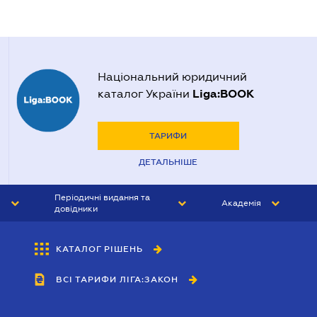
Національний юридичний
Liga:BOOK
каталог України
ТАРИФИ
ДЕТАЛЬНІШЕ
Періодичні видання та
Академія
довідники
ЮРИСТ&ЗАКОН
АКАДЕМІЯ ЛІГА:ЗАКОН
КАТАЛОГ РІШЕНЬ
БУХГАЛТЕР&ЗАКОН
ВСІ ТАРИФИ ЛІГА:ЗАКОН
ВІСНИК МСФЗ
ІНТЕРБУХ