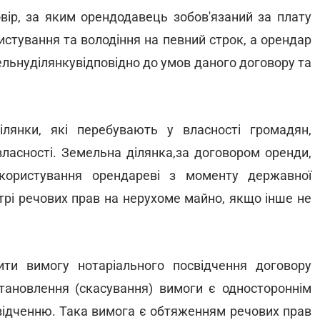
овір, за яким орендодавець зобов'язаний за плату
истування та володіння на певний строк, а орендар
льнуділянкувідповідно до умов даного договору та
лянки, які перебувають у власності громадян,
власності. Земельна ділянка,за договором оренди,
ористування орендареві з моменту державної
трі речових прав на нерухоме майно, якщо інше не
ти вимогу нотаріального посвідчення договору
становлення (скасування) вимоги є одностороннім
відченню. Така вимога є обтяженням речових прав