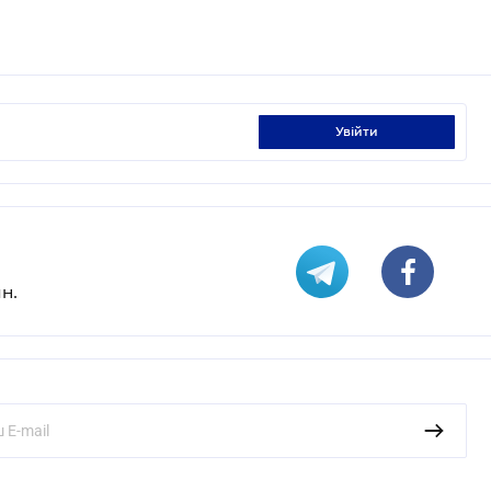
увійти
н.