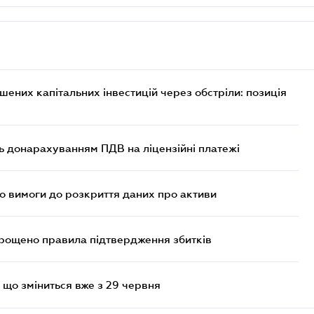
них капітальних інвестицій через обстріли: позиція
ь донарахуванням ПДВ на ліцензійні платежі
но вимоги до розкриття даних про активи
прощено правила підтвердження збитків
 що зміниться вже з 29 червня