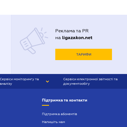
Реклама та PR
ligazakon.net
на
ТАРИФИ
Сервіси моніторингу та
Сервіси електронної звітності та
аналізу
документообігу
CONTR AGENT
Liga:REPORT
Підтримка та контакти
SMS-МАЯК
VERDICTUM
Підтримка абонентів
Напишіть нам
SEMANTRUM