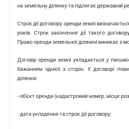
на земельну ділянку та підлягає державній р
Строк дії договору оренди землі визначаєтьс
років. Строк закінчення дії такого догово
Право оренди земельної ділянки виникає з мо
Договір оренди землі укладається у письмо
бажанням однієїі з сторін. У договорі пов
ділянки:
- об'єкт оренди (кадастровий номер, місце ро
- дата укладення та строк дії договору;