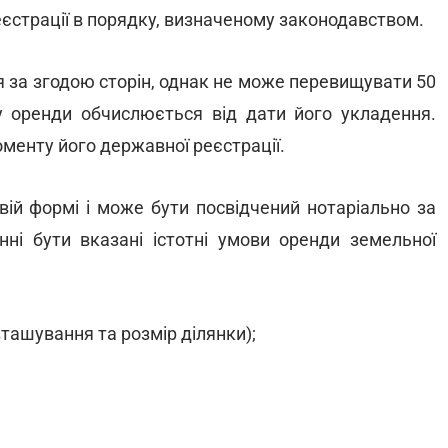
еєстрації в порядку, визначеному законодавством.
я за згодою сторін, однак не може перевищувати 50
ру оренди обчислюється від дати його укладення.
менту його державної реєстрації.
вій формі і може бути посвідчений нотаріально за
инні бути вказані істотні умови оренди земельної
зташування та розмір ділянки);