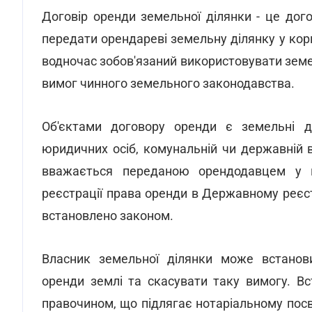
Договір оренди земельної ділянки - це дог
передати орендареві земельну ділянку у кор
водночас зобов'язаний використовувати земе
вимог чинного земельного законодавства.
Об'єктами договору оренди є земельні ді
юридичних осіб, комунальній чи державній 
вважається переданою орендодавцем у к
реєстрації права оренди в Державному реєс
встановлено законом.
Власник земельної ділянки може встанови
оренди землі та скасувати таку вимогу. В
правочином, що підлягає нотаріальному пос