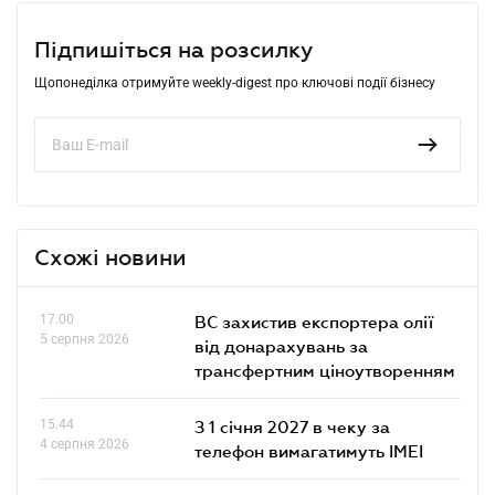
Підпишіться на розсилку
Щопонеділка отримуйте weekly-digest про ключові події бізнесу
Схожі новини
17.00
ВС захистив експортера олії
5 серпня 2026
від донарахувань за
трансфертним ціноутворенням
15.44
З 1 січня 2027 в чеку за
4 серпня 2026
телефон вимагатимуть IMEI