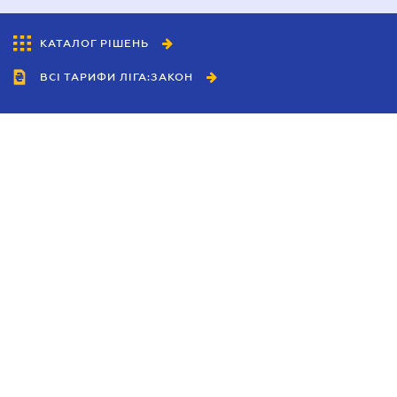
КАТАЛОГ РІШЕНЬ
ВСІ ТАРИФИ ЛІГА:ЗАКОН
Співробітництво
Агенти
Дилери
Політика конфіденційності
Умови використання сайту
Реклама
Блог
Новини компанії
Керівництва
Каталоги компаній