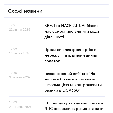
Схожі новини
10.01
КВЕД та NACE 2.1-UA: бізнес
22 липня 2026
має самостійно змінити коди
діяльності
17.09
Продали електроенергію в
13 липня 2026
мережу — втратили єдиний
податок
10.55
Безкоштовний вебінар "Як
3 червня 2026
малому бізнесу управляти
інформацією та контролювати
ризики в LIGA360"
17.03
СЕС на даху та єдиний податок:
29 травня 2026
ДПС роз’яснила ризики втрати