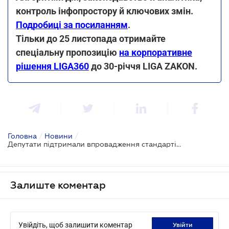
контроль інфопростору й ключових змін.
Подробиці за посиланням
.
Тільки до 25 листопада отримайте
спеціальну пропозицію
на корпоративне
рішення LIGA360
до 30-річчя LIGA ZAKON.
Головна
/
Новини
/
Депутати підтримали впровадження стандартів ЄС у сфері надання послуг поштового зв’язку України
Залиште коментар
Увійдіть, щоб залишити коментар
увійти