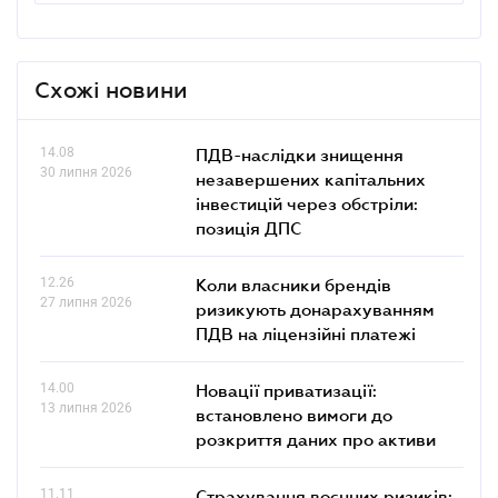
Схожі новини
14.08
ПДВ-наслідки знищення
30 липня 2026
незавершених капітальних
інвестицій через обстріли:
позиція ДПС
12.26
Коли власники брендів
27 липня 2026
ризикують донарахуванням
ПДВ на ліцензійні платежі
14.00
Новації приватизації:
13 липня 2026
встановлено вимоги до
розкриття даних про активи
11.11
Страхування воєнних ризиків: