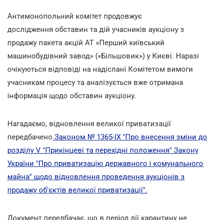
Антимонопольний комітет продовжує
дослідження обставин та дій учасників аукціону з
продажу пакета акцій АТ «Перший київський
машинобудівний завод» («Більшовик») у Києві. Наразі
очікуються відповіді на надіслані Комітетом вимоги
учасникам процесу та аналізується вже отримана
інформація щодо обставин аукціону.
Нагадаємо, відновлення великої приватизації
передбачено
Законом № 1365-IX "Про внесення зміни до
розділу V "Прикінцеві та перехідні положення" Закону
України "Про приватизацію державного і комунального
майна" щодо відновлення проведення аукціонів з
продажу об'єктів великої приватизації".
Документ передбачає, що в період дії карантину не