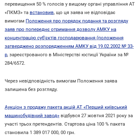
перевищення 50 % голосів у вищому органі управління АТ
«ПКМЗ» та
встановив
, що ця заява не відповідає
вимогам
Положення про порядок подання та розгляду
заяв про попереднє отримання дозволу АМКУ на
концентрацію суб'єктів господарювання (положення
затверджено розпорядженням АМКУ від 19.02.2002 № 33-
р
, зареєстрованого в Міністерстві юстиції України за №
284/6572.
Через невідповідність вимогам Положення заява
залишена без розгляду.
Аукціон з продажу пакета акцій АТ «Перший київський
машинобудівний завод»
відбувся 27 жовтня 2021 року за
участі трьох претендентів. Стартова ціна 100 % пакета
становила 1 389 017 000, 00 грн.