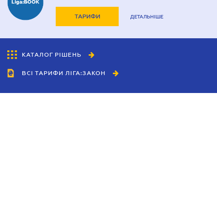
ТАРИФИ
ДЕТАЛЬНІШЕ
КАТАЛОГ РІШЕНЬ
ВСІ ТАРИФИ ЛІГА:ЗАКОН
Співробітництво
Агенти
Дилери
Політика конфіденційності
Умови використання сайту
Реклама
Блог
Новини компанії