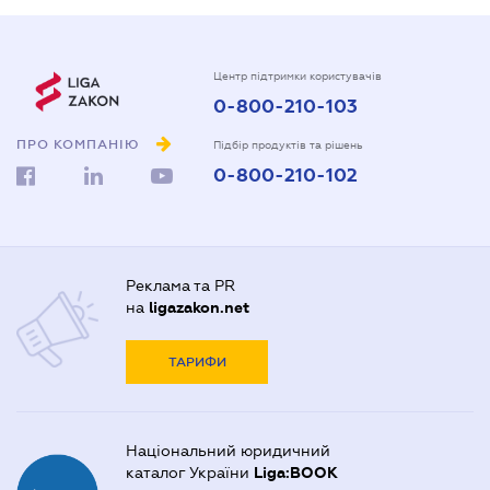
Центр підтримки користувачів
0-800-210-103
ПРО КОМПАНІЮ
Підбір продуктів та рішень
0-800-210-102
Реклама та PR
на
ligazakon.net
ТАРИФИ
Національний юридичний
каталог України
Liga:BOOK