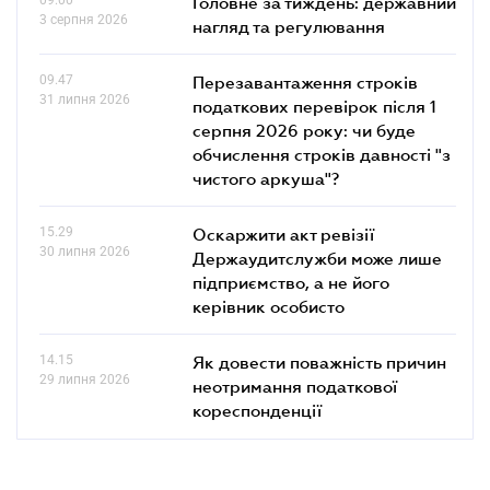
Головне за тиждень: державний
3 серпня 2026
нагляд та регулювання
09.47
Перезавантаження строків
31 липня 2026
податкових перевірок після 1
серпня 2026 року: чи буде
обчислення строків давності "з
чистого аркуша"?
15.29
Оскаржити акт ревізії
30 липня 2026
Держаудитслужби може лише
підприємство, а не його
керівник особисто
14.15
Як довести поважність причин
29 липня 2026
неотримання податкової
кореспонденції