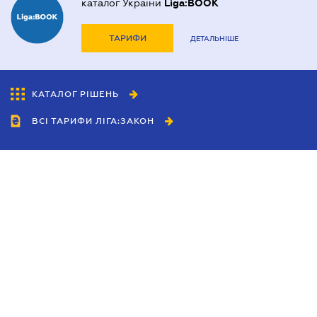
каталог України
Liga:BOOK
ТАРИФИ
ДЕТАЛЬНІШЕ
КАТАЛОГ РІШЕНЬ
ВСІ ТАРИФИ ЛІГА:ЗАКОН
Співробітництво
Агенти
Дилери
Політика конфіденційності
Умови використання сайту
Реклама
Блог