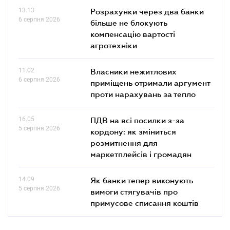
13.13
Розрахунки через два банки
6 серпня 2026
більше не блокують
компенсацію вартості
агротехніки
11.02
Власники нежитлових
6 серпня 2026
приміщень отримали аргумент
проти нарахувань за тепло
16.05
ПДВ на всі посилки з-за
5 серпня 2026
кордону: як зміниться
розмитнення для
маркетплейсів і громадян
14.09
Як банки тепер виконують
5 серпня 2026
вимоги стягувачів про
примусове списання коштів