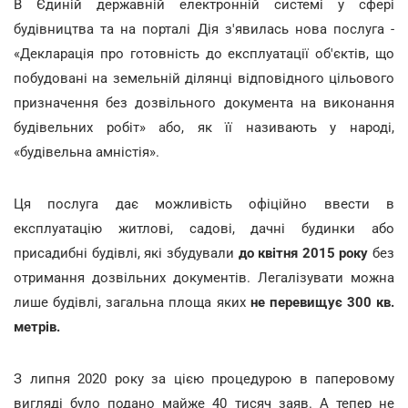
В Єдиній державній електронній системі у сфері
будівництва та на порталі Дія з'явилась нова послуга -
«Декларація про готовність до експлуатації об'єктів, що
побудовані на земельній ділянці відповідного цільового
призначення без дозвільного документа на виконання
будівельних робіт» або, як її називають у народі,
«будівельна амністія».
Ця послуга дає можливість офіційно ввести в
експлуатацію житлові, садові, дачні будинки або
присадибні будівлі, які збудували
до квітня 2015 року
без
отримання дозвільних документів. Легалізувати можна
лише будівлі, загальна площа яких
не перевищує 300 кв.
метрів.
З липня 2020 року за цією процедурою в паперовому
вигляді було подано майже 40 тисяч заяв. А тепер не