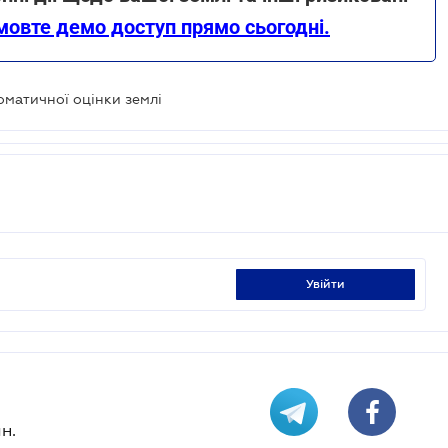
мовте демо доступ прямо сьогодні.
оматичної оцінки землі
увійти
н.