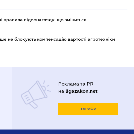
ві правила відеонагляду: що зміниться
ше не блокують компенсацію вартості агротехніки
Реклама та PR
ligazakon.net
на
ТАРИФИ