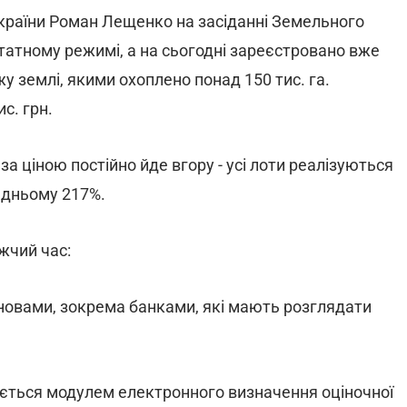
України Роман Лещенко на засіданні Земельного
татному режимі, а на сьогодні зареєстровано вже
у землі, якими охоплено понад 150 тис. га.
с. грн.
за ціною постійно йде вгору - усі лоти реалізуються
редньому 217%.
жчий час:
новами, зокрема банками, які мають розглядати
ується модулем електронного визначення оціночної