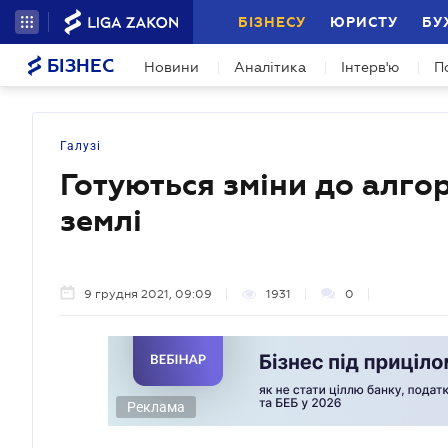
БІЗНЕСУ
ЮРИСТУ
БУ
БІЗНЕС
Новини
Аналітика
Інтерв'ю
П
Галузі
Готуються зміни до алго
землі
9 грудня 2021, 09:09
1931
0
Реклама