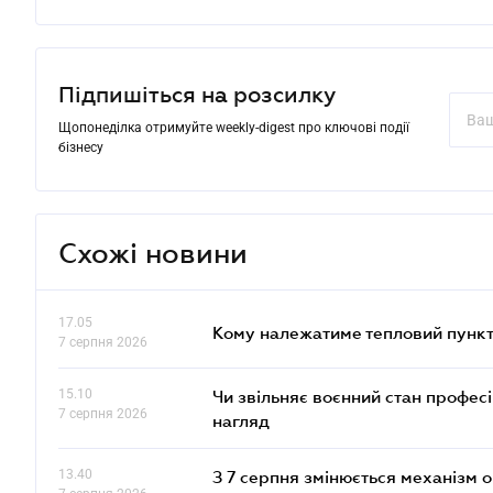
Підпишіться на розсилку
Щопонеділка отримуйте weekly-digest про ключові події
бізнесу
Схожі новини
17.05
Кому належатиме тепловий пункт
7 серпня 2026
15.10
Чи звільняє воєнний стан профес
7 серпня 2026
нагляд
13.40
З 7 серпня змінюється механізм 