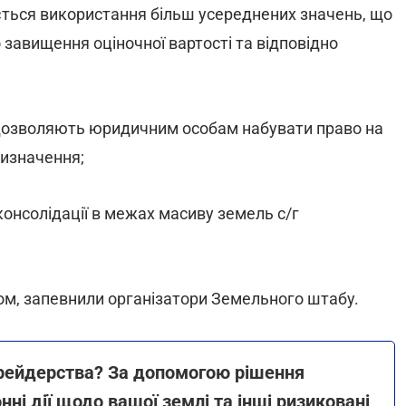
ться використання більш усереднених значень, що
завищення оціночної вартості та відповідно
кі дозволяють юридичним особам набувати право на
ризначення;
консолідації в межах масиву земель с/г
ом, запевнили організатори Земельного штабу.
д рейдерства? За допомогою рішення
ні дії щодо вашої землі та інші ризиковані