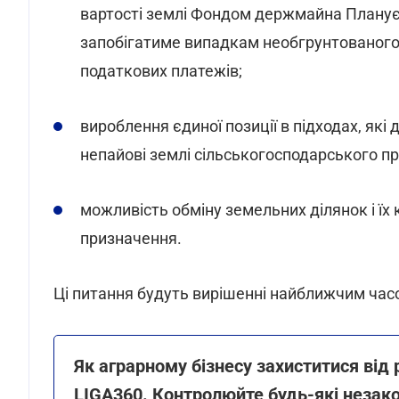
вартості землі Фондом держмайна Планує
запобігатиме випадкам необгрунтованого 
податкових платежів;
вироблення єдиної позиції в підходах, я
непайові землі сільськогосподарського п
можливість обміну земельних ділянок і їх 
призначення.
Ці питання будуть вирішенні найближчим час
Як аграрному бізнесу захиститися ві
LIGA360. Контролюйте будь-які незакон