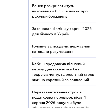
Банки розкриватимуть
виконавцям більше даних про
рахунки боржників
Законодавчі зміни у серпні 2026
для бізнесу в Україні
Головне за тиждень: державний
нагляд та регулювання
Кабмін продовжив пільговий
період для косметики без
техрегламенту, та реальний строк
значно коротший за заявлений
Перезавантаження строків
податкових перевірок після 1
серпня 2026 року: чи буде
обчислення строків давності "з