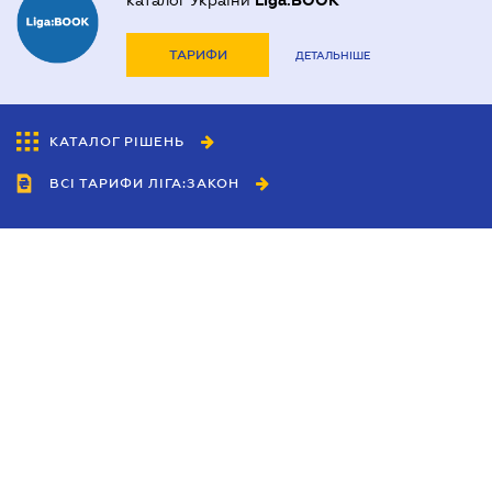
каталог України
Liga:BOOK
ТАРИФИ
ДЕТАЛЬНІШЕ
КАТАЛОГ РІШЕНЬ
ВСІ ТАРИФИ ЛІГА:ЗАКОН
Співробітництво
Агенти
Дилери
Політика конфіденційності
Умови використання сайту
Реклама
Блог