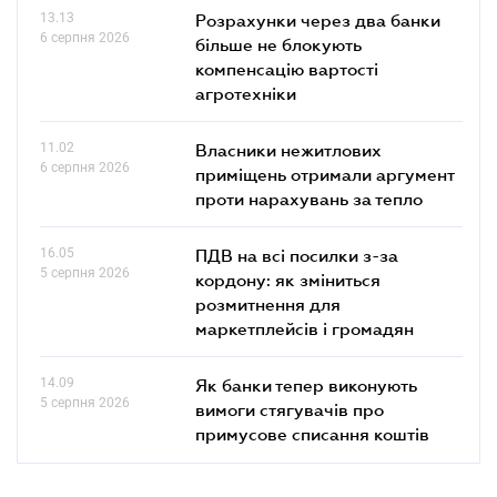
13.13
Розрахунки через два банки
6 серпня 2026
більше не блокують
компенсацію вартості
агротехніки
11.02
Власники нежитлових
6 серпня 2026
приміщень отримали аргумент
проти нарахувань за тепло
16.05
ПДВ на всі посилки з-за
5 серпня 2026
кордону: як зміниться
розмитнення для
маркетплейсів і громадян
14.09
Як банки тепер виконують
5 серпня 2026
вимоги стягувачів про
примусове списання коштів