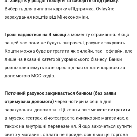
3. Зайдіть у розділ Послуги та виберіть єПідтримку
.
Виберіть для виплати картку єПідтримка. Очікуйте
зарахування коштів від Мінекономіки.
Гроші надаються на 4 місяці
з моменту отримання. Якщо
за цей час вони не будуть витрачені, рахунок закриють.
Кошти можна буде витратити як онлайн, так і офлайн, але
лише на вказані категорії українського бізнесу. Банки
розпізнаватимуть категорію під час оплати карткою за
допомогою МСС-кодів.
Поточний рахунок закривається банком
(без заяви
отримувача допомоги)
через чотири місяці з дня
зарахування. допомоги. «Ці кошти ви зможете витратити
в музеях, театрах, кінотеатрах та книжкових магазинах, а
також на внутрішні перевезення. Якщо захочеться купити
светр у магазині, оплата не пройде, оскільки ця торгова