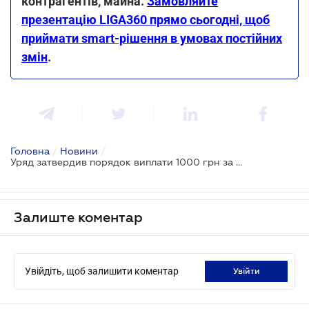
контрагентів, майна.
Замовляйте
презентацію LIGA360 прямо сьогодні, щоб
приймати smart-рішення в умовах постійних
змін
.
Головна
/
Новини
/
Уряд затвердив порядок виплати 1000 грн за вакцинацію: який бізнес бере участь в програмі
Залиште коментар
Увійдіть, щоб залишити коментар
увійти