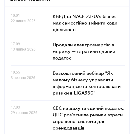
10.01
КВЕД та NACE 2.1-UA: бізнес
22 липня 2026
має самостійно змінити коди
діяльності
17.09
Продали електроенергію в
13 липня 2026
мережу — втратили єдиний
податок
10.55
Безкоштовний вебінар "Як
3 червня 2026
малому бізнесу управляти
інформацією та контролювати
ризики в LIGA360"
17.03
СЕС на даху та єдиний податок:
29 травня 2026
ДПС роз’яснила ризики втрати
спрощеної системи для
орендодавців