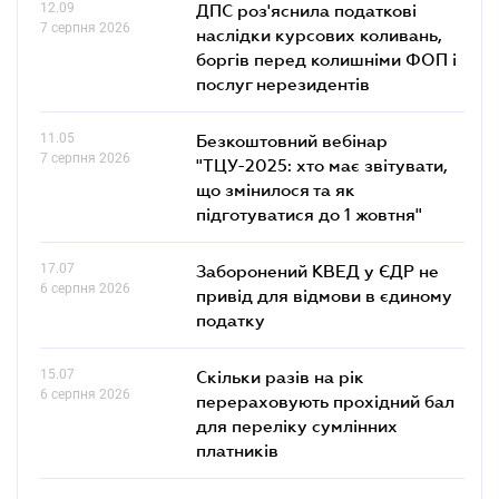
12.09
ДПС роз'яснила податкові
7 серпня 2026
наслідки курсових коливань,
боргів перед колишніми ФОП і
послуг нерезидентів
11.05
Безкоштовний вебінар
7 серпня 2026
"ТЦУ-2025: хто має звітувати,
що змінилося та як
підготуватися до 1 жовтня"
17.07
Заборонений КВЕД у ЄДР не
6 серпня 2026
привід для відмови в єдиному
податку
15.07
Скільки разів на рік
6 серпня 2026
перераховують прохідний бал
для переліку сумлінних
платників