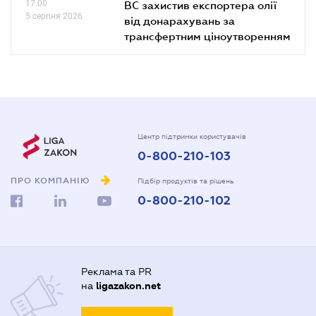
17.00
ВС захистив експортера олії
5 серпня 2026
від донарахувань за
трансфертним ціноутворенням
Центр підтримки користувачів
0-800-210-103
ПРО КОМПАНІЮ
Підбір продуктів та рішень
0-800-210-102
Реклама та PR
на
ligazakon.net