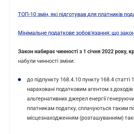
ТОП-10 змін, які підготував для платників по
Мінімальне податкове зобов'язання: що зак
Закон набирає чинності з 1 січня 2022 року,
набули чинності зміни:
до підпункту 168.4.10 пункту 168.4 статті
нараховані податковим агентом з доходів в
альтернативних джерел енергії генеруючи
платникам податку, сплачуються таким п
місцезнаходженням (розташуванням) так