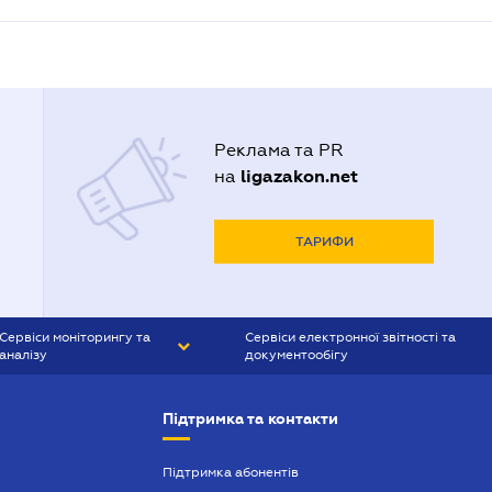
Реклама та PR
ligazakon.net
на
ТАРИФИ
Сервіси моніторингу та
Сервіси електронної звітності та
аналізу
документообігу
CONTR AGENT
Liga:REPORT
Підтримка та контакти
SMS-МАЯК
VERDICTUM
Підтримка абонентів