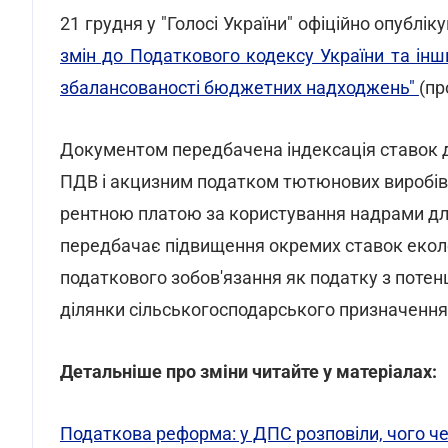
21 грудня у "Голосі України" офіційно опублік
змін до Податкового кодексу України та ін
збалансованості бюджетних надходжень"
(пр
Документом передбачена індексація ставок де
ПДВ і акцизним податком тютюнових виробів і
рентною платою за користування надрами дл
передбачає підвищення окремих ставок екол
податкового зобов'язання як податку з потен
ділянки сільськогосподарського призначення
Детальніше про зміни читайте у матеріалах:
Податкова реформа: у ДПС розповіли, чого ч