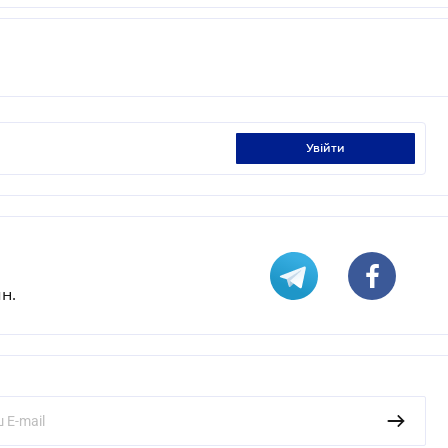
увійти
н.