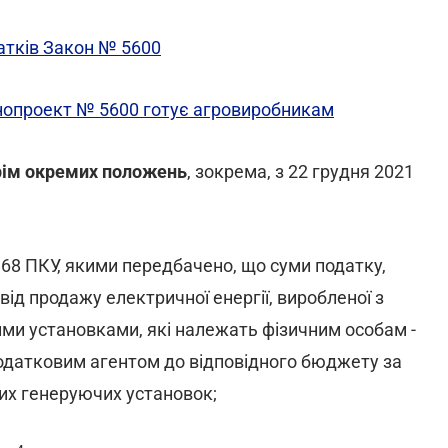
датків Закон № 5600
онопроект № 5600 готує агровиробникам
 крім окремих положень
, зокрема, з 22 грудня 2021
 168 ПКУ, якими передбачено, що суми податку,
ід продажу електричної енергії, виробленої з
ми установками, які належать фізичним особам -
одатковим агентом до відповідного бюджету за
их генеруючих установок;