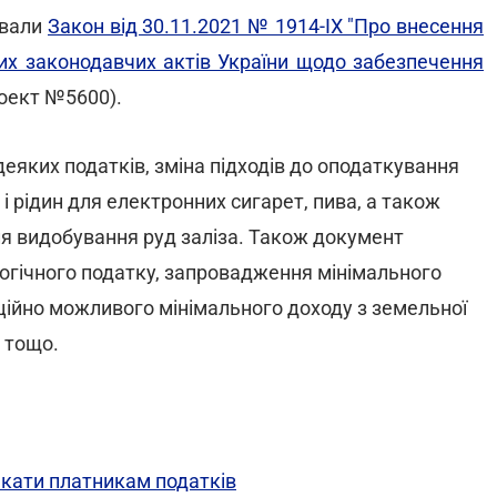
ували
Закон від 30.11.2021 № 1914-IX "Про внесення
ших законодавчих актів України щодо забезпечення
оект №5600).
яких податків, зміна підходів до оподаткування
 рідин для електронних сигарет, пива, а також
я видобування руд заліза. Також документ
огічного податку, запровадження мінімального
ційно можливого мінімального доходу з земельної
 тощо.
екати платникам податків