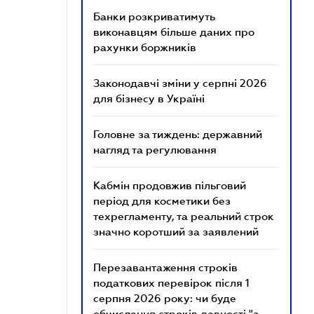
Банки розкриватимуть
виконавцям більше даних про
рахунки боржників
Законодавчі зміни у серпні 2026
для бізнесу в Україні
Головне за тиждень: державний
нагляд та регулювання
Кабмін продовжив пільговий
період для косметики без
техрегламенту, та реальний строк
значно коротший за заявлений
Перезавантаження строків
податкових перевірок після 1
серпня 2026 року: чи буде
обчислення строків давності "з