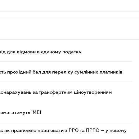
ід для відмови в єдиному податку
ють прохідний бал для переліку сумлінних платників
 донарахувань за трансфертним ціноутворенням
 вимагатимуть IMEI
в: як правильно працювати з РРО та ПРРО – у новому