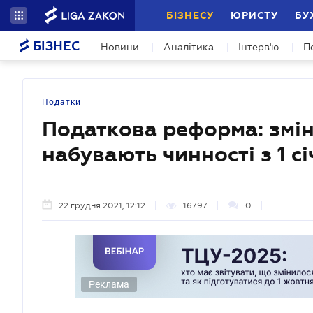
БІЗНЕСУ
ЮРИСТУ
БУ
БІЗНЕС
Новини
Аналітика
Інтерв'ю
П
Податки
Податкова реформа: змін
набувають чинності з 1 с
22 грудня 2021, 12:12
16797
0
Реклама