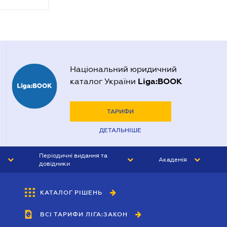
Національний юридичний
Liga:BOOK
каталог України
ТАРИФИ
ДЕТАЛЬНІШЕ
Періодичні видання та
Академія
довідники
ЮРИСТ&ЗАКОН
АКАДЕМІЯ ЛІГА:ЗАКОН
КАТАЛОГ РІШЕНЬ
БУХГАЛТЕР&ЗАКОН
ВСІ ТАРИФИ ЛІГА:ЗАКОН
ВІСНИК МСФЗ