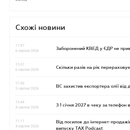
Схожі новини
17.07
Заборонений КВЕД у ЄДР не прив
6 серпня 2026
15.07
Скільки разів на рік перерахову
6 серпня 2026
17.00
ВС захистив експортера олії від
5 серпня 2026
15.44
З 1 січня 2027 в чеку за телефон
4 серпня 2026
11.11
Від посилок до інтернет-продажі
4 серпня 2026
випуску TAX Podcast