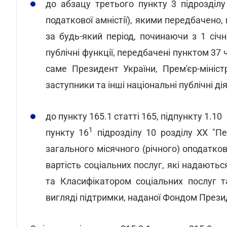
до абзацу третього пункту 3 підрозділу
податкової амністії), якими передбачено
за будь-який період, починаючи з 1 січ
публічні функції, передбачені пунктом 37 
саме Президент України, Прем'єр-міністр
заступники та інші національні публічні дія
до пункту 165.1 статті 165, підпункту 1.10
1
пункту 16
підрозділу 10 розділу ХХ "П
загального місячного (річного) оподатк
вартість соціальних послуг, які надаються
та Класифікатором соціальних послуг 
вигляді підтримки, наданої Фондом Президе