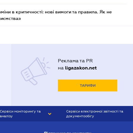
міни в критичності: нові вимоги та правила. Як не
риємства»
Реклама та PR
ligazakon.net
на
ТАРИФИ
Сервіси моніторингу та
Сервіси електронної звітності та
аналізу
документообігу
CONTR AGENT
Liga:REPORT