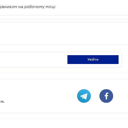
цівником на робочому місці
увійти
н.