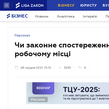
БІЗНЕСУ
ЮРИСТУ
БУ
БІЗНЕС
Новини
Аналітика
Інтерв'ю
П
Персонал
Чи законне спостереженн
робочому місці
28 грудня 2021, 15:15
3233
0
Реклама