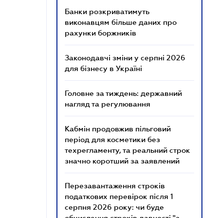
Банки розкриватимуть
виконавцям більше даних про
рахунки боржників
Законодавчі зміни у серпні 2026
для бізнесу в Україні
Головне за тиждень: державний
нагляд та регулювання
Кабмін продовжив пільговий
період для косметики без
техрегламенту, та реальний строк
значно коротший за заявлений
Перезавантаження строків
податкових перевірок після 1
серпня 2026 року: чи буде
обчислення строків давності "з