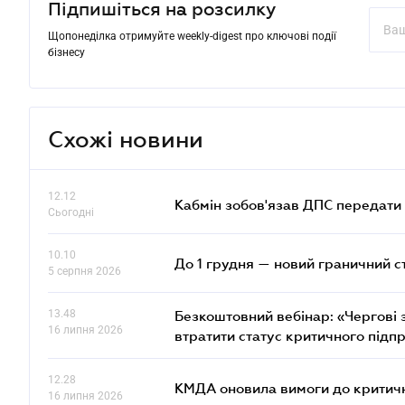
Підпишіться на розсилку
Щопонеділка отримуйте weekly-digest про ключові події
бізнесу
Схожі новини
12.12
Кабмін зобов'язав ДПС передати 
Сьогодні
10.10
До 1 грудня — новий граничний с
5 серпня 2026
13.48
Безкоштовний вебінар: «Чергові з
16 липня 2026
втратити статус критичного підп
12.28
КМДА оновила вимоги до критичн
16 липня 2026