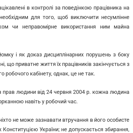
ацікавлені в контролі за поведінкою працівника на
необхідним для того, щоб виключити несумлінне
иком чи неправомірне використання ним майна
йомку і як доказ дисциплінарних порушень з боку
і, що приватне життя їх працівників закінчується з
о робочого кабінету, однак, це не так.
з прав людини від 24 червня 2004 р. кожна людина
орканною навіть у робочий час.
 ніхто не може зазнавати втручання в його особисте
х Конституцією України; не допускається збирання,