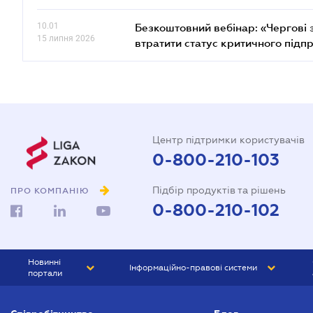
10.01
Безкоштовний вебінар: «Чергові з
15 липня 2026
втратити статус критичного підп
Центр підтримки користувачів
0-800-210-103
Підбір продуктів та рішень
ПРО КОМПАНІЮ
0-800-210-102
Новинні
Інформаційно-правові системи
портали
ЮРЛІГА
Право України