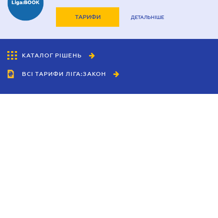
ТАРИФИ
ДЕТАЛЬНІШЕ
КАТАЛОГ РІШЕНЬ
ВСІ ТАРИФИ ЛІГА:ЗАКОН
Співробітництво
Агенти
Дилери
Політика конфіденційності
Умови використання сайту
Реклама
Блог
Новини компанії