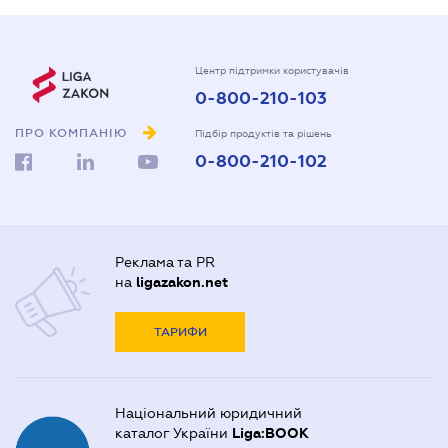
Центр підтримки користувачів
0-800-210-103
ПРО КОМПАНІЮ
Підбір продуктів та рішень
0-800-210-102
Реклама та PR
на
ligazakon.net
ТАРИФИ
Національний юридичний
каталог України
Liga:BOOK