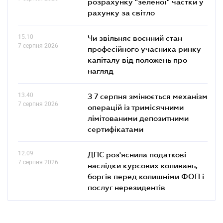
розрахунку "зеленої" частки у
рахунку за світло
15.10
Чи звільняє воєнний стан
7 серпня 2026
професійного учасника ринку
капіталу від положень про
нагляд
13.40
З 7 серпня змінюється механізм
7 серпня 2026
операцій із тримісячними
лімітованими депозитними
сертифікатами
12.09
ДПС роз'яснила податкові
7 серпня 2026
наслідки курсових коливань,
боргів перед колишніми ФОП і
послуг нерезидентів