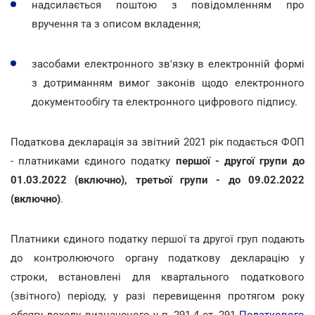
надсилається поштою з повідомленням про
вручення та з описом вкладення;
засобами електронного зв'язку в електронній формі
з дотриманням вимог законів щодо електронного
документообігу та електронного цифрового підпису.
Податкова декларація за звітний 2021 рік подається ФОП
- платниками єдиного податку
першої - другої групи до
01.03.2022 (включно), третьої групи - до 09.02.2022
(включно)
.
Платники єдиного податку першої та другої груп подають
до контролюючого органу податкову декларацію у
строки, встановлені для квартального податкового
(звітного) періоду, у разі перевищення протягом року
обсягу доходу, визначеного у п. 291.4 ст. 291
Податкового