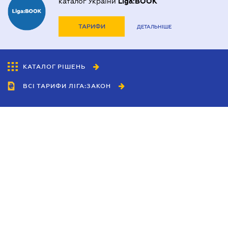
каталог України
Liga:BOOK
ТАРИФИ
ДЕТАЛЬНІШЕ
КАТАЛОГ РІШЕНЬ
ВСІ ТАРИФИ ЛІГА:ЗАКОН
Співробітництво
Агенти
Дилери
Політика конфіденційності
Умови використання сайту
Реклама
Блог