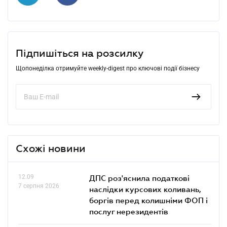
Підпишіться на розсилку
Щопонеділка отримуйте weekly-digest про ключові події бізнесу
Схожі новини
12.09
ДПС роз'яснила податкові
7 серпня 2026
наслідки курсових коливань,
боргів перед колишніми ФОП і
послуг нерезидентів