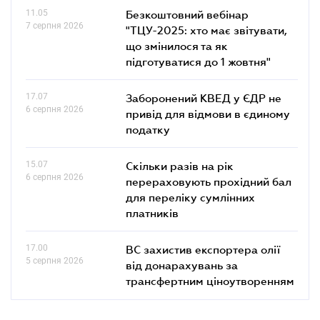
11.05
Безкоштовний вебінар
7 серпня 2026
"ТЦУ-2025: хто має звітувати,
що змінилося та як
підготуватися до 1 жовтня"
17.07
Заборонений КВЕД у ЄДР не
6 серпня 2026
привід для відмови в єдиному
податку
15.07
Скільки разів на рік
6 серпня 2026
перераховують прохідний бал
для переліку сумлінних
платників
17.00
ВС захистив експортера олії
5 серпня 2026
від донарахувань за
трансфертним ціноутворенням