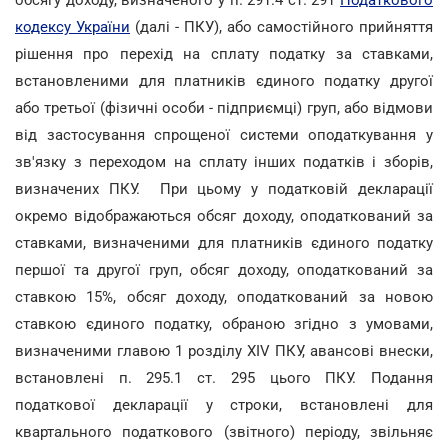
кодексу України
(далі - ПКУ), або самостійного прийняття
рішення про перехід на сплату податку за ставками,
встановленими для платників єдиного податку другої
або третьої (фізичні особи - підприємці) груп, або відмови
від застосування спрощеної системи оподаткування у
зв'язку з переходом на сплату інших податків і зборів,
визначених ПКУ. При цьому у податковій декларації
окремо відображаються обсяг доходу, оподаткований за
ставками, визначеними для платників єдиного податку
першої та другої груп, обсяг доходу, оподаткований за
ставкою 15%, обсяг доходу, оподаткований за новою
ставкою єдиного податку, обраною згідно з умовами,
визначеними главою 1 розділу XIV ПКУ, авансові внески,
встановлені п. 295.1 ст. 295 цього ПКУ. Подання
податкової декларації у строки, встановлені для
квартального податкового (звітного) періоду, звільняє