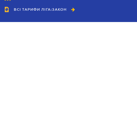
ВСІ ТАРИФИ ЛІГА:ЗАКОН
Співробітництво
Агенти
Дилери
Політика конфіденційності
Умови використання сайту
Реклама
Блог
Новини компанії
Керівництва
Каталоги компаній
Теми в центрі уваги
Підтримка та контакти