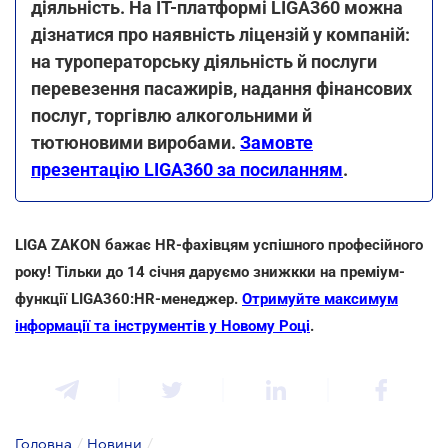
діяльність. На ІТ-платформі LIGA360 можна
дізнатися про наявність ліцензій у компаній:
на туроператорську діяльність й послуги
перевезення пасажирів, надання фінансових
послуг, торгівлю алкогольними й
тютюновими виробами.
Замовте
презентацію LIGA360 за посиланням
.
LIGA ZAKON бажає HR-фахівцям успішного професійного
року! Тільки до 14 січня даруємо знижкки на преміум-
функції LIGA360:HR-менеджер.
Отримуйте максимум
інформації та інструментів у Новому Році
.
Головна
/
Новини
/