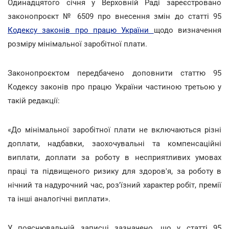
Одинадцятого січня у Верховній Раді зареєстровано
законопроєкт № 6509 про внесення змін до статті 95
Кодексу законів про працю України
щодо визначення
розміру мінімальної заробітної плати.
Законопроєктом передбачено доповнити статтю 95
Кодексу законів про працю України частиною третьою у
такій редакції:
«До мінімальної заробітної плати не включаються різні
доплати, надбавки, заохочувальні та компенсаційні
виплати, доплати за роботу в несприятливих умовах
праці та підвищеного ризику для здоров'я, за роботу в
нічний та надурочний час, роз'їзний характер робіт, премії
та інші аналогічні виплати».
У пояснювальній записці зазначено, що у статті 95