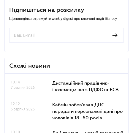
Підпишіться на розсилку
Щопонеділка отримуйте weekly-digest про ключові події бізнесу
Схожі новини
10.14
Дистанційний працівник-
7 серпня 2026
іноземець: що з ПДФОта ЄСВ
12.12
Кабмін зобов'язав ДПС
6 серпня 2026
передати персональні дані про
чоловіків 18–60 років
10.10
До 1 грудня — новий граничний