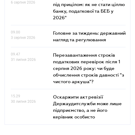
6 серпня 2026
під прицілом: як не стати ціллю
банку, податкової та БЕБ у
2026"
09.00
Головне за тиждень: державний
3 серпня 2026
нагляд та регулювання
09.47
Перезавантаження строків
31 липня 2026
податкових перевірок після 1
серпня 2026 року: чи буде
обчислення строків давності "з
чистого аркуша"?
15.29
Оскаржити акт ревізії
30 липня 2026
Держаудитслужби може лише
підприємство, а не його
керівник особисто