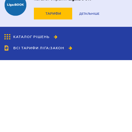
ТАРИФИ
ДЕТАЛЬНІШЕ
КАТАЛОГ РІШЕНЬ
ВСІ ТАРИФИ ЛІГА:ЗАКОН
Співробітництво
Агенти
Дилери
Політика конфіденційності
Умови використання сайту
Реклама
Блог
Новини компанії