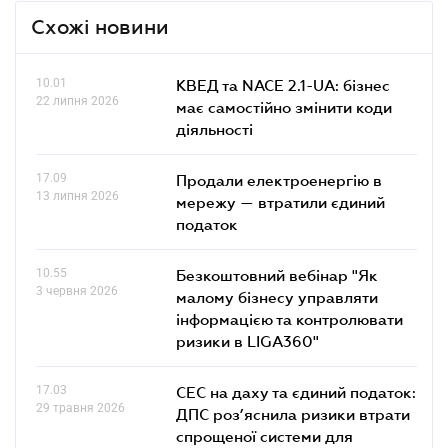
Схожі новини
10.01
КВЕД та NACE 2.1-UA: бізнес
22 липня 2026
має самостійно змінити коди
діяльності
17.09
Продали електроенергію в
13 липня 2026
мережу — втратили єдиний
податок
10.55
Безкоштовний вебінар "Як
3 червня 2026
малому бізнесу управляти
інформацією та контролювати
ризики в LIGA360"
17.03
СЕС на даху та єдиний податок:
29 травня 2026
ДПС роз’яснила ризики втрати
спрощеної системи для