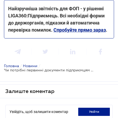
Найзручніша звітність для ФОП - у рішенні
LIGA360:Підприємець. Всі необхідні форми
до держорганів, підказки й автоматична
перевірка помилок.
Спробуйте прямо зараз
.
Головна
/
Новини
/
Чи потрібні первинні документи підприємцям - єдинникам
Залиште коментар
Увійдіть, щоб залишити коментар
увійти