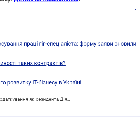
сування праці гіг-спеціаліста: форму заяви оновили
ливості таких контрактів?
о розвитку IT-бізнесу в Україні
Як подати заяву про перехід на оподаткування як резидента Дія Сіті