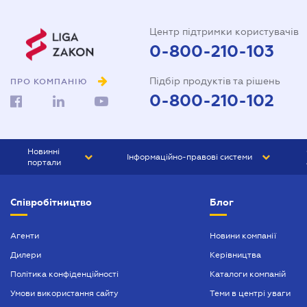
Центр підтримки користувачів
0-800-210-103
Підбір продуктів та рішень
ПРО КОМПАНІЮ
0-800-210-102
Новинні
Інформаційно-правові системи
портали
ЮРЛІГА
Право України
Співробітництво
Блог
БІЗНЕС
ГРАНД
БУХГАЛТЕР.ua
ПРАЙМ
Агенти
Новини компанії
Дилери
Керівництва
БУХГАЛТЕР ПРОФ
Політика конфіденційності
Каталоги компаній
ЮРИСТ ПРОФ
Умови використання сайту
Теми в центрі уваги
ЮРИСТ