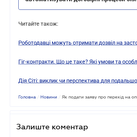
Читайте також:
Роботодавці можуть отримати дозвіл на засто
Гіг-контракти. Що це таке? Які умови та особ
Дія Сіті: виклик чи перспектива для подальшог
Головна
/
Новини
/
Залиште коментар