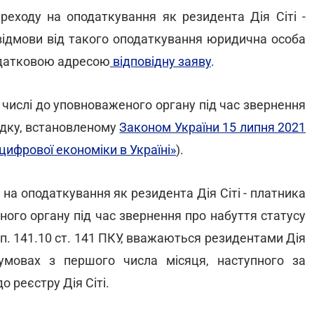
еходу на оподаткування як резидента Дія Сіті -
відмови від такого оподаткування юридична особа
одатковою адресою
відповідну заяву
.
 числі до уповноваженого органу під час звернення
рядку, встановленому
Законом України 15 липня 2021
ифрової економіки в Україні»
).
 на оподаткування як резидента Дія Сіті - платника
ого органу під час звернення про набуття статусу
1 п. 141.10 ст. 141 ПКУ, вважаються резидентами Дія
умовах з першого числа місяця, наступного за
 реєстру Дія Сіті.