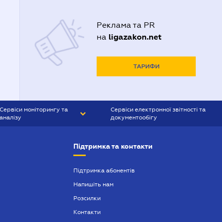
Реклама та PR
ligazakon.net
на
ТАРИФИ
Сервіси моніторингу та
Сервіси електронної звітності та
аналізу
документообігу
CONTR AGENT
Liga:REPORT
Підтримка та контакти
SMS-МАЯК
VERDICTUM
Підтримка абонентів
Напишіть нам
SEMANTRUM
Розсилки
SMS-МАЯК ІПОТЕКА
Контакти