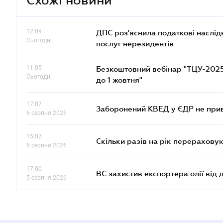
12.09
ДПС роз'яснила податкові наслід
Сьогодні
послуг нерезидентів
11.05
Безкоштовний вебінар "ТЦУ-2025: 
Сьогодні
до 1 жовтня"
17.07
Заборонений КВЕД у ЄДР не прив
6 серпня 2026
15.07
Скільки разів на рік перерахову
6 серпня 2026
17.00
ВС захистив експортера олії від
5 серпня 2026