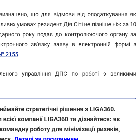
 визначено, що для відмови від оподаткування як
ливих умовах резидент Дія Сіті не пізніше ніж за 10
дарного року подає до контролюючого органу за
тронного зв'язку заяву в електронній формі з
№ 2155
.
льного управління ДПС по роботі з великими
иймайте стратегічні рішення з LIGA360.
сієї компанії LIGA360 та дізнайтеся: як
омандну роботу для мінімізації ризиків,
несу.
Деталі за посиланням
.