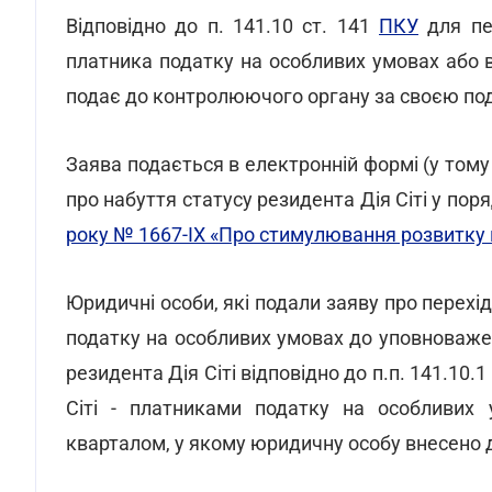
Відповідно до п. 141.10 ст. 141
ПКУ
для пер
платника податку на особливих умовах або 
подає до контролюючого органу за своєю п
Заява подається в електронній формі (у тому
про набуття статусу резидента Дія Сіті у по
року № 1667-IX «Про стимулювання розвитку ц
Юридичні особи, які подали заяву про перехід
податку на особливих умовах до уповноважен
резидента Дія Сіті відповідно до п.п. 141.10.
Сіті - платниками податку на особливих 
кварталом, у якому юридичну особу внесено до