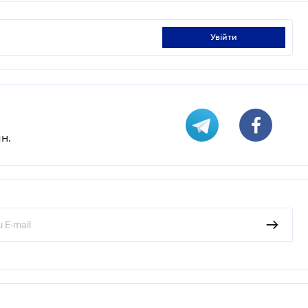
увійти
н.