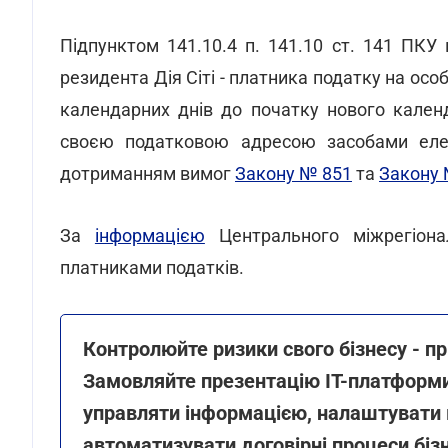
Підпунктом 141.10.4 п. 141.10 ст. 141 ПКУ
резидента Дія Сіті - платника податку на особ
календарних днів до початку нового кален
своєю податковою адресою засобами елек
дотриманням вимог
Закону № 851
та
Закону 
За
інформацією
Центрального міжрегіона
платниками податків.
Контролюйте ризики свого бізнесу - пр
Замовляйте презентацію IT-платформи в
управляти інформацією, налаштувати к
автоматизувати договірні процеси біз