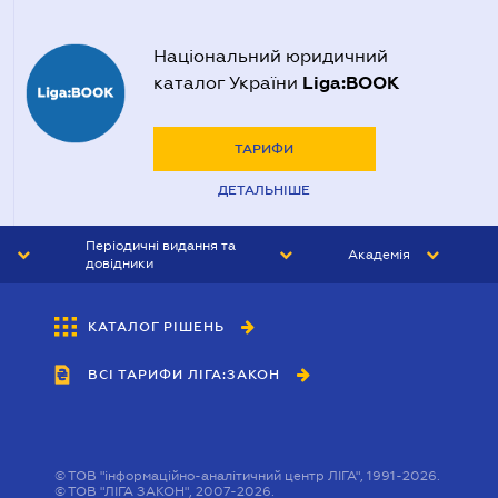
Національний юридичний
Liga:BOOK
каталог України
ТАРИФИ
ДЕТАЛЬНІШЕ
Періодичні видання та
Академія
довідники
ЮРИСТ&ЗАКОН
АКАДЕМІЯ ЛІГА:ЗАКОН
КАТАЛОГ РІШЕНЬ
БУХГАЛТЕР&ЗАКОН
ВСІ ТАРИФИ ЛІГА:ЗАКОН
ВІСНИК МСФЗ
ІНТЕРБУХ
ОСОБИСТИЙ ЕКСПЕРТ
©
ТОВ "інформаційно-аналітичний центр ЛІГА", 1991-2026.
©
ТОВ "ЛІГА ЗАКОН", 2007-2026.