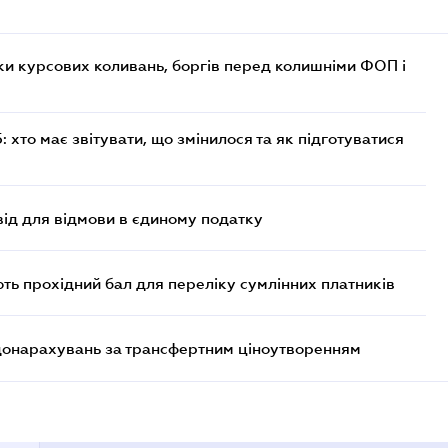
ки курсових коливань, боргів перед колишніми ФОП і
хто має звітувати, що змінилося та як підготуватися
ід для відмови в єдиному податку
ють прохідний бал для переліку сумлінних платників
 донарахувань за трансфертним ціноутворенням