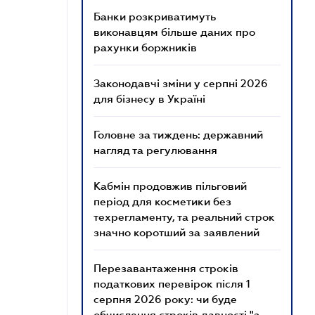
Банки розкриватимуть
виконавцям більше даних про
рахунки боржників
Законодавчі зміни у серпні 2026
для бізнесу в Україні
Головне за тиждень: державний
нагляд та регулювання
Кабмін продовжив пільговий
період для косметики без
техрегламенту, та реальний строк
значно коротший за заявлений
Перезавантаження строків
податкових перевірок після 1
серпня 2026 року: чи буде
обчислення строків давності "з