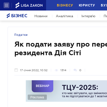
БІЗНЕСУ
ЮРИСТУ
БУ
БІЗНЕС
Новини
Аналітика
Інтерв'ю
П
Податки
Як подати заяву про пер
резидента Дія Сіті
17 січня 2022, 10:52
1314
0
Реклама