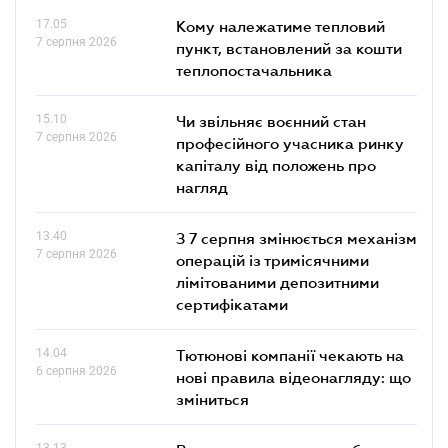
17.05
Кому належатиме тепловий
7 серпня 2026
пункт, встановлений за кошти
теплопостачальника
15.10
Чи звільняє воєнний стан
7 серпня 2026
професійного учасника ринку
капіталу від положень про
нагляд
13.40
З 7 серпня змінюється механізм
7 серпня 2026
операцій із тримісячними
лімітованими депозитними
сертифікатами
14.04
Тютюнові компанії чекають на
6 серпня 2026
нові правила відеонагляду: що
зміниться
13.13