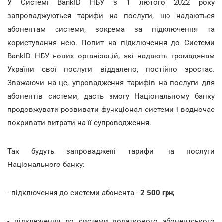
У Системі BankID НБУ з 1 лютого 2022 року
запроваджуються тарифи на послуги, що надаються
абонентам системи, зокрема за підключення та
користування нею. Попит на підключення до Системи
BankID НБУ нових організацій, які надають громадянам
України свої послуги віддалено, постійно зростає.
Зважаючи на це, упровадження тарифів на послуги для
абонентів системи, дасть змогу Національному банку
продовжувати розвивати функціонал системи і водночас
покривати витрати на її супроводження.
Так будуть запроваджені тарифи на послуги
Національного банку:
- підключення до системи абонента -
2 500 грн
;
- підключення до системи додаткового абонентського