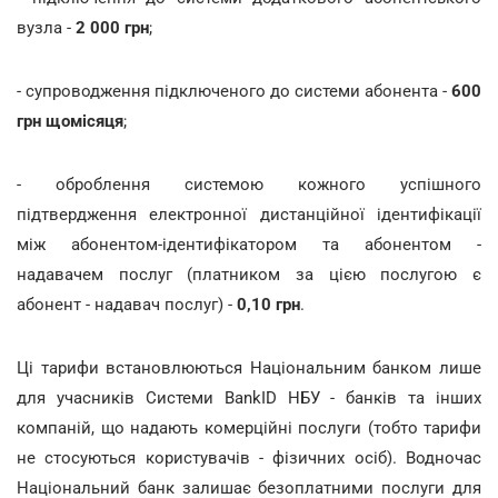
вузла -
2 000 грн
;
- супроводження підключеного до системи абонента -
600
грн щомісяця
;
- оброблення системою кожного успішного
підтвердження електронної дистанційної ідентифікації
між абонентом-ідентифікатором та абонентом -
надавачем послуг (платником за цією послугою є
абонент - надавач послуг) -
0,10 грн
.
Ці тарифи встановлюються Національним банком лише
для учасників Системи BankID НБУ - банків та інших
компаній, що надають комерційні послуги (тобто тарифи
не стосуються користувачів - фізичних осіб). Водночас
Національний банк залишає безоплатними послуги для