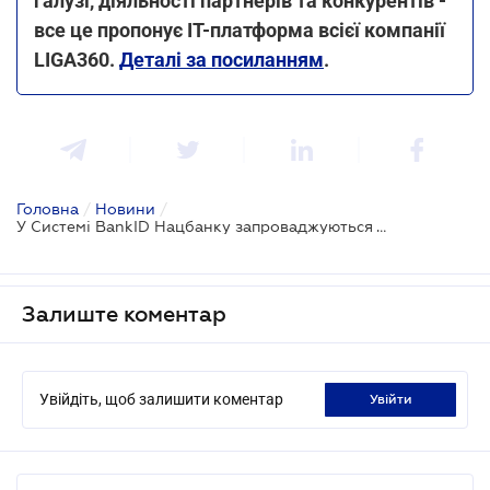
галузі, діяльності партнерів та конкурентів -
все це пропонує IT-платформа всієї компанії
LIGA360.
Деталі за посиланням
.
Головна
/
Новини
/
У Системі BankID Нацбанку запроваджуються тарифи для її учасників
Залиште коментар
Увійдіть, щоб залишити коментар
увійти