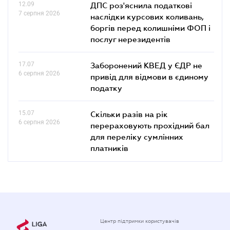
12.09
ДПС роз'яснила податкові
7 серпня 2026
наслідки курсових коливань,
боргів перед колишніми ФОП і
послуг нерезидентів
17.07
Заборонений КВЕД у ЄДР не
6 серпня 2026
привід для відмови в єдиному
податку
15.07
Скільки разів на рік
6 серпня 2026
перераховують прохідний бал
для переліку сумлінних
платників
Центр підтримки користувачів