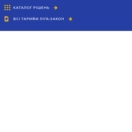
КАТАЛОГ РІШЕНЬ
ВСІ ТАРИФИ ЛІГА:ЗАКОН
Співробітництво
Агенти
Дилери
Політика конфіденційності
Умови використання сайту
Реклама
Блог
Новини компанії
Керівництва
Каталоги компаній
Теми в центрі уваги