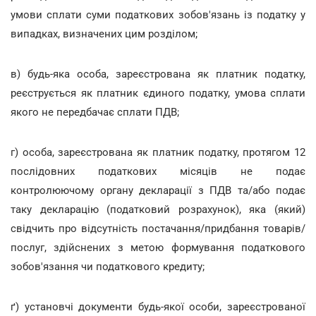
умови сплати суми податкових зобов'язань із податку у
випадках, визначених цим розділом;
в) будь-яка особа, зареєстрована як платник податку,
реєструється як платник єдиного податку, умова сплати
якого не передбачає сплати ПДВ;
г) особа, зареєстрована як платник податку, протягом 12
послідовних податкових місяців не подає
контролюючому органу декларації з ПДВ та/або подає
таку декларацію (податковий розрахунок), яка (який)
свідчить про відсутність постачання/придбання товарів/
послуг, здійснених з метою формування податкового
зобов'язання чи податкового кредиту;
ґ) установчі документи будь-якої особи, зареєстрованої