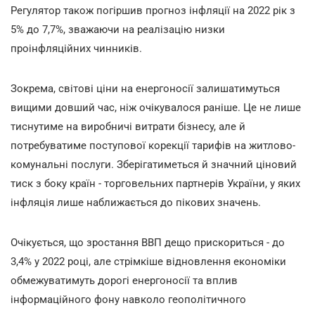
Регулятор також погіршив прогноз інфляції на 2022 рік з
5% до 7,7%, зважаючи на реалізацію низки
проінфляційних чинників.
Зокрема, світові ціни на енергоносії залишатимуться
вищими довший час, ніж очікувалося раніше. Це не лише
тиснутиме на виробничі витрати бізнесу, але й
потребуватиме поступової корекції тарифів на житлово-
комунальні послуги. Зберігатиметься й значний ціновий
тиск з боку країн - торговельних партнерів України, у яких
інфляція лише наближається до пікових значень.
Очікується, що зростання ВВП дещо прискориться - до
3,4% у 2022 році, але стрімкіше відновлення економіки
обмежуватимуть дорогі енергоносії та вплив
інформаційного фону навколо геополітичного