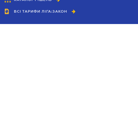
ВСІ ТАРИФИ ЛІГА:ЗАКОН
Співробітництво
Агенти
Дилери
Політика конфіденційності
Умови використання сайту
Реклама
Блог
Новини компанії
Керівництва
Каталоги компаній
Теми в центрі уваги