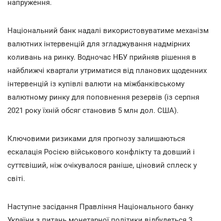
напруження.
Національний банк надалі використовуватиме механізм
валютних інтервенцій для згладжування надмірних
коливань на ринку. Водночас НБУ прийняв рішення в
найближчі квартали утриматися від планових щоденних
інтервенцій із купівлі валюти на міжбанківському
валютному ринку для поповнення резервів (із серпня
2021 року їхній обсяг становив 5 млн дол. США).
Ключовими ризиками для прогнозу залишаються
ескалація Росією військового конфлікту та довший і
суттєвіший, ніж очікувалося раніше, ціновий сплеск у
світі.
Наступне засідання Правління Національного банку
України з питань монетарної політики відбудеться 3