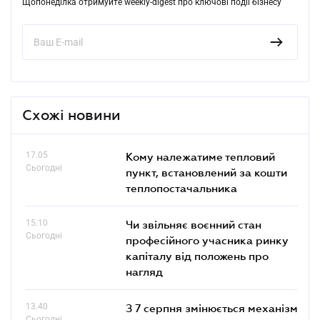
Щопонеділка отримуйте weekly-digest про ключові події бізнесу
Схожі новини
17.05
Кому належатиме тепловий
Сьогодні
пункт, встановлений за кошти
теплопостачальника
15.10
Чи звільняє воєнний стан
Сьогодні
професійного учасника ринку
капіталу від положень про
нагляд
13.40
З 7 серпня змінюється механізм
Сьогодні