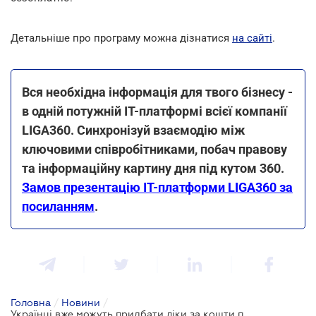
Детальніше про програму можна дізнатися
на сайті
.
Вся необхідна інформація для твого бізнесу -
в одній потужній IT-платформі всієї компанії
LIGA360. Синхронізуй взаємодію між
ключовими співробітниками, побач правову
та інформаційну картину дня під кутом 360.
Замов презентацію IT-платформи LIGA360 за
посиланням
.
Головна
/
Новини
/
Українці вже можуть придбати ліки за кошти програми єПідтримка