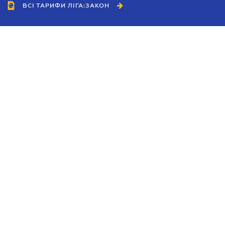
ВСІ ТАРИФИ ЛІГА:ЗАКОН
Співробітництво
Агенти
Дилери
Політика конфіденційності
Умови використання сайту
Реклама
Блог
Новини компанії
Керівництва
Каталоги компаній
Теми в центрі уваги
Підтримка та контакти