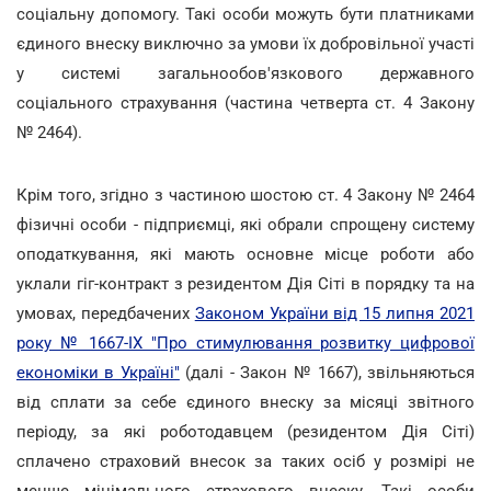
соціальну допомогу. Такі особи можуть бути платниками
єдиного внеску виключно за умови їх добровільної участі
у системі загальнообов'язкового державного
соціального страхування (частина четверта ст. 4 Закону
№ 2464).
Крім того, згідно з частиною шостою ст. 4 Закону № 2464
фізичні особи - підприємці, які обрали спрощену систему
оподаткування, які мають основне місце роботи або
уклали гіг-контракт з резидентом Дія Сіті в порядку та на
умовах, передбачених
Законом України від 15 липня 2021
року № 1667-IX "Про стимулювання розвитку цифрової
економіки в Україні"
(далі - Закон № 1667), звільняються
від сплати за себе єдиного внеску за місяці звітного
періоду, за які роботодавцем (резидентом Дія Сіті)
сплачено страховий внесок за таких осіб у розмірі не
менше мінімального страхового внеску. Такі особи