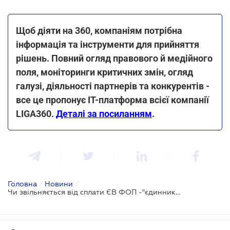
Щоб діяти на 360, компаніям потрібна
інформація та інструменти для прийняття
рішень. Повний огляд правового й медійного
поля, моніторинги критичних змін, огляд
галузі, діяльності партнерів та конкурентів -
все це пропонує IT-платформа всієї компанії
LIGA360.
Деталі за посиланням
.
Головна
/
Новини
/
Чи звільняється від сплати ЄВ ФОП -"єдинник" за періоди, в яких не отримував дохід