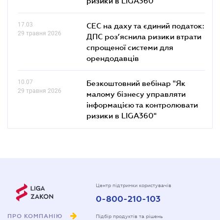
ризики в LIGA360"
17.03
СЕС на даху та єдиний податок:
29 травня 2026
ДПС роз’яснила ризики втрати
спрощеної системи для
орендодавців
10.07
Безкоштовний вебінар "Як
29 травня 2026
малому бізнесу управляти
інформацією та контролювати
ризики в LIGA360"
Центр підтримки користувачів
0-800-210-103
ПРО КОМПАНІЮ
Підбір продуктів та рішень