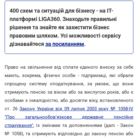
400 схем та ситуацій для бізнесу - на ІТ-
платформі LIGA360. Знаходьте правильні
рішення та знайте як захистити бізнес
правовим шляхом. Усі можливості сервісу
дізнавайтеся
за посиланням
.
Право на звільнення від сплати єдиного внеску за себе
мають, зокрема, фізичні особи - підприємці, які обрали
спрощену систему оподаткування, за умови, що вони
отримують пенсію за віком або за вислугою років, або є
особами з інвалідністю, або досягли віку, встановленого
ст. 26
Закону України від 09 липня 2003 року № 1058-IV
"Про загальнообов'язкове державне пенсійне
страхування"
, із змінами та доповненнями (далі - Закон
№ 1058), та отримують відповідно до закону пенсію або