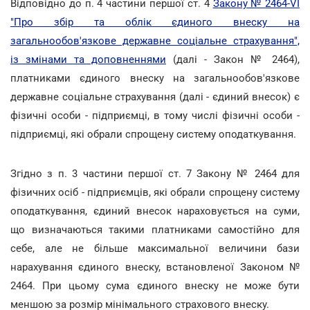
Відповідно до п. 4 частини першої ст. 4
Закону № 2464-VI
"Про збір та облік єдиного внеску на
загальнообов'язкове державне соціальне страхування",
із змінами та доповненнями
(далі - Закон № 2464),
платниками єдиного внеску на загальнообов'язкове
державне соціальне страхування (далі - єдиний внесок) є
фізичні особи - підприємці, в тому числі фізичні особи -
підприємці, які обрали спрощену систему оподаткування.
Згідно з п. 3 частини першої ст. 7 Закону № 2464 для
фізичних осіб - підприємців, які обрали спрощену систему
оподаткування, єдиний внесок нараховується на суми,
що визначаються такими платниками самостійно для
себе, але не більше максимальної величини бази
нарахування єдиного внеску, встановленої Законом №
2464. При цьому сума єдиного внеску не може бути
меншою за розмір мінімального страхового внеску.