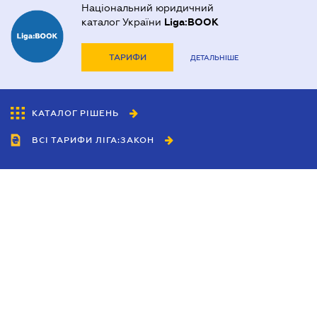
Національний юридичний
каталог України
Liga:BOOK
ТАРИФИ
ДЕТАЛЬНІШЕ
КАТАЛОГ РІШЕНЬ
ВСІ ТАРИФИ ЛІГА:ЗАКОН
Співробітництво
Агенти
Дилери
Політика конфіденційності
Умови використання сайту
Реклама
Блог