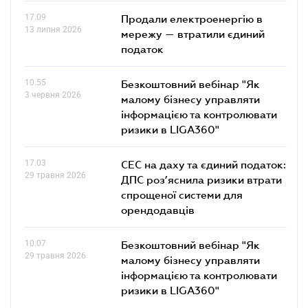
17.09
Продали електроенергію в
13 липня 2026
мережу — втратили єдиний
податок
10.55
Безкоштовний вебінар "Як
3 червня 2026
малому бізнесу управляти
інформацією та контролювати
ризики в LIGA360"
17.03
СЕС на даху та єдиний податок:
29 травня 2026
ДПС роз’яснила ризики втрати
спрощеної системи для
орендодавців
10.07
Безкоштовний вебінар "Як
29 травня 2026
малому бізнесу управляти
інформацією та контролювати
ризики в LIGA360"