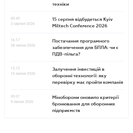
техніки
09.45
15 серпня відбудеться Kyiv
3 серпня 2026
Miltech Conference 2026
16.17
Постачання програмного
28 липня 2026
забезпечення для БПЛА: чи є
ПДВ-пільга?
15.12
Залучення інвестицій в
16 липня 2026
оборонні технології: яку
перевірку має пройти компанія
09.07
Міноборони оновило критерії
9 липня 2026
бронювання для оборонних
підприємств