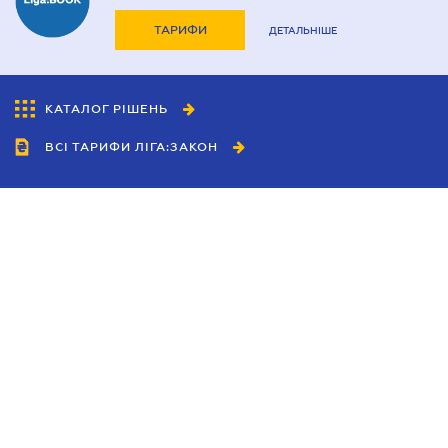
ТАРИФИ
ДЕТАЛЬНІШЕ
КАТАЛОГ РІШЕНЬ
ВСІ ТАРИФИ ЛІГА:ЗАКОН
Співробітництво
Агенти
Дилери
Політика конфіденційності
Умови використання сайту
Реклама
Блог
Новини компанії