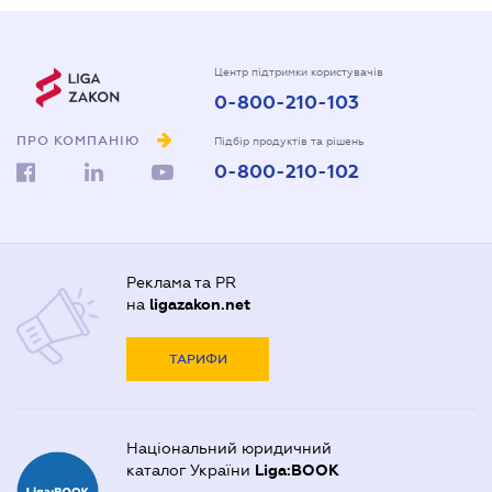
Центр підтримки користувачів
0-800-210-103
ПРО КОМПАНІЮ
Підбір продуктів та рішень
0-800-210-102
Реклама та PR
на
ligazakon.net
ТАРИФИ
Національний юридичний
каталог України
Liga:BOOK