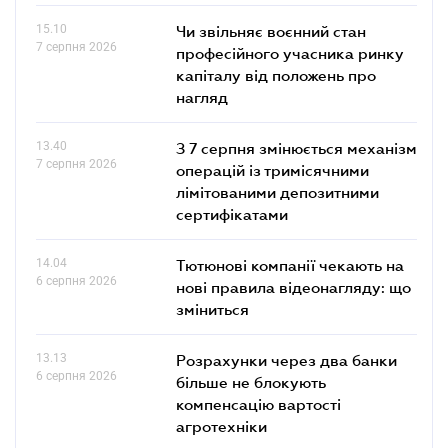
15.10
Чи звільняє воєнний стан
7 серпня 2026
професійного учасника ринку
капіталу від положень про
нагляд
13.40
З 7 серпня змінюється механізм
7 серпня 2026
операцій із тримісячними
лімітованими депозитними
сертифікатами
14.04
Тютюнові компанії чекають на
6 серпня 2026
нові правила відеонагляду: що
зміниться
13.13
Розрахунки через два банки
6 серпня 2026
більше не блокують
компенсацію вартості
агротехніки