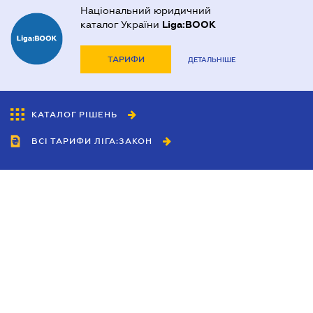
Національний юридичний
каталог України
Liga:BOOK
ТАРИФИ
ДЕТАЛЬНІШЕ
КАТАЛОГ РІШЕНЬ
ВСІ ТАРИФИ ЛІГА:ЗАКОН
Співробітництво
Агенти
Дилери
Політика конфіденційності
Умови використання сайту
Реклама
Блог