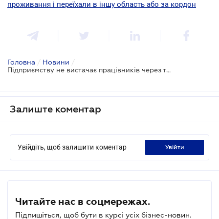
проживання і переїхали в іншу область або за кордон
Головна
/
Новини
/
Підприємству не вистачає працівників через те, що не можуть дістатися до роботи: як прийняти інших працівників на їх місце
Залиште коментар
Увійдіть, щоб залишити коментар
увійти
Читайте нас в соцмережах.
Підпишіться, щоб бути в курсі усіх бізнес-новин.