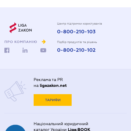
Центр підтримки користувачів
0-800-210-103
ПРО КОМПАНІЮ
Підбір продуктів та рішень
0-800-210-102
Реклама та PR
на
ligazakon.net
ТАРИФИ
Національний юридичний
каталог України
Liga:BOOK