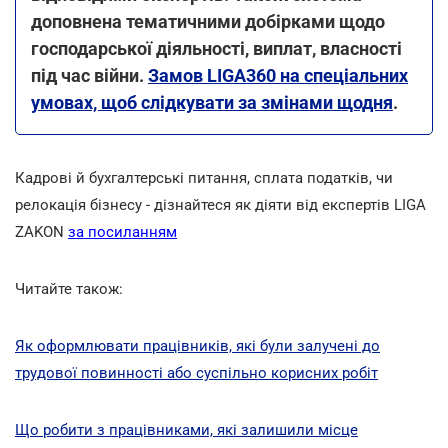
доповнена тематичними добірками щодо
господарської діяльності, виплат, власності
під час війни.
Замов LIGA360 на спеціальних
умовах, щоб слідкувати за змінами щодня
.
Кадрові й бухгалтерські питання, сплата податків, чи
релокація бізнесу - дізнайтеся як діяти від експертів LIGA
ZAKON
за посиланням
Читайте також:
Як оформлювати працівників, які були залучені до
трудової повинності або суспільно корисних робіт
Що робити з працівниками, які залишили місце