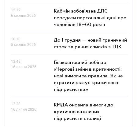
12.12
Кабмін зобов'язав ДПС
6 серпня 2026
передати персональні дані про
чоловіків 18–60 років
10.10
До 1 грудня — новий граничний
5 серпня 2026
строк звіряння списків з ТЦК
13.48
Безкоштовний вебінар:
16 липня 2026
«Чергові зміни в критичності:
нові вимоги та правила. Як не
втратити статус критичного
підприємства»
12.28
КМДА оновила вимоги до
16 липня 2026
критично важливих
підприємств столиці