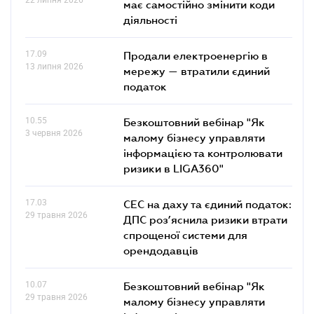
має самостійно змінити коди
діяльності
17.09
Продали електроенергію в
13 липня 2026
мережу — втратили єдиний
податок
10.55
Безкоштовний вебінар "Як
3 червня 2026
малому бізнесу управляти
інформацією та контролювати
ризики в LIGA360"
17.03
СЕС на даху та єдиний податок:
29 травня 2026
ДПС роз’яснила ризики втрати
спрощеної системи для
орендодавців
10.07
Безкоштовний вебінар "Як
29 травня 2026
малому бізнесу управляти