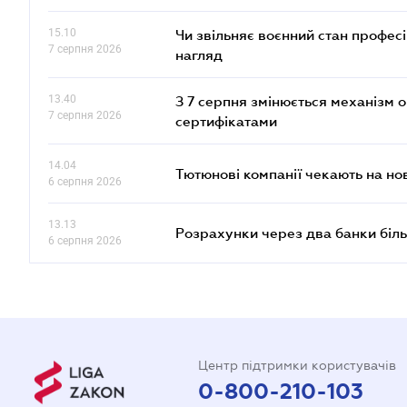
15.10
Чи звільняє воєнний стан профес
7 серпня 2026
нагляд
13.40
З 7 серпня змінюється механізм 
7 серпня 2026
сертифікатами
14.04
Тютюнові компанії чекають на но
6 серпня 2026
13.13
Розрахунки через два банки біль
6 серпня 2026
Центр підтримки користувачів
0-800-210-103