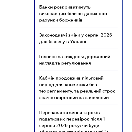
Банки розкриватимуть
виконавцям більше даних про
рахунки боржників
Законодавчі зміни у серпні 2026
для бізнесу в Україні
Головне за тиждень: державний
нагляд та регулювання
Кабмін продовжив пільговий
період для косметики без
техрегламенту, та реальний строк
значно коротший за заявлений
Перезавантаження строків
податкових перевірок після 1
серпня 2026 року: чи буде
обчислення строків давності "з