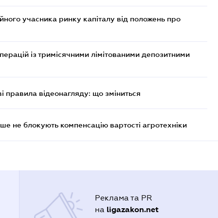
ійного учасника ринку капіталу від положень про
операцій із тримісячними лімітованими депозитними
ві правила відеонагляду: що зміниться
ше не блокують компенсацію вартості агротехніки
Реклама та PR
ligazakon.net
на