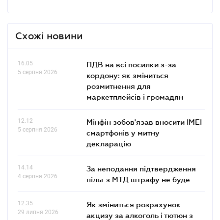
Схожі новини
16.05
ПДВ на всі посилки з-за
5 серпня 2026
кордону: як зміниться
розмитнення для
маркетплейсів і громадян
12.12
Мінфін зобов'язав вносити IMEI
5 серпня 2026
смартфонів у митну
декларацію
14.14
За неподання підтвердження
4 серпня 2026
пільг з МТД штрафу не буде
12.35
Як зміниться розрахунок
29 липня 2026
акцизу за алкоголь і тютюн з