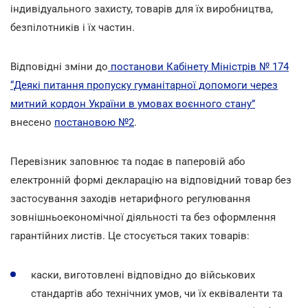
індивідуального захисту, товарів для їх виробництва,
безпілотників і їх частин.
Відповідні зміни до
постанови Кабінету Міністрів № 174
“Деякі питання пропуску гуманітарної допомоги через
митний кордон України в умовах воєнного стану”
внесено
постановою №2
.
Перевізник заповнює та подає в паперовій або
електронній формі декларацію на відповідний товар без
застосування заходів нетарифного регулювання
зовнішньоекономічної діяльності та без оформлення
гарантійних листів. Це стосується таких товарів:
каски, виготовлені відповідно до військових
стандартів або технічних умов, чи їх еквіваленти та