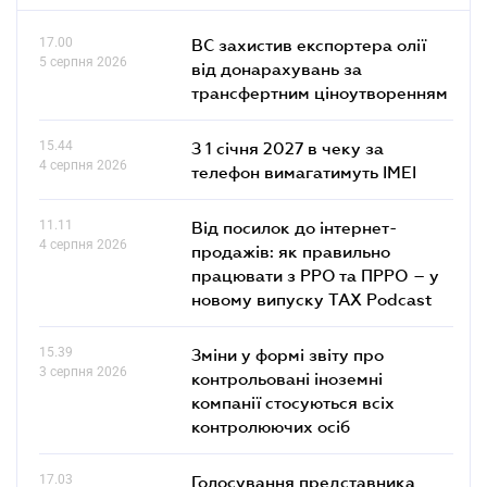
17.00
ВС захистив експортера олії
5 серпня 2026
від донарахувань за
трансфертним ціноутворенням
15.44
З 1 січня 2027 в чеку за
4 серпня 2026
телефон вимагатимуть IMEI
11.11
Від посилок до інтернет-
4 серпня 2026
продажів: як правильно
працювати з РРО та ПРРО – у
новому випуску TAX Podcast
15.39
Зміни у формі звіту про
3 серпня 2026
контрольовані іноземні
компанії стосуються всіх
контролюючих осіб
17.03
Голосування представника