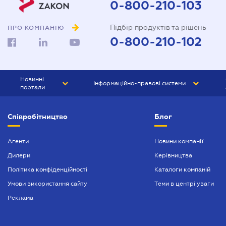
0-800-210-103
Підбір продуктів та рішень
ПРО КОМПАНІЮ
0-800-210-102
Новинні
Інформаційно-правові системи
портали
ЮРЛІГА
Право України
Співробітництво
Блог
БІЗНЕС
ГРАНД
БУХГАЛТЕР.ua
ПРАЙМ
Агенти
Новини компанії
Дилери
Керівництва
БУХГАЛТЕР ПРОФ
Політика конфіденційності
Каталоги компаній
ЮРИСТ ПРОФ
Умови використання сайту
Теми в центрі уваги
ЮРИСТ
Реклама
ПІДПРИЄМЕЦЬ