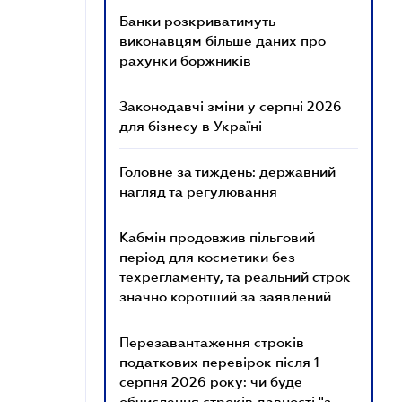
Банки розкриватимуть
виконавцям більше даних про
рахунки боржників
Законодавчі зміни у серпні 2026
для бізнесу в Україні
Головне за тиждень: державний
нагляд та регулювання
Кабмін продовжив пільговий
період для косметики без
техрегламенту, та реальний строк
значно коротший за заявлений
Перезавантаження строків
податкових перевірок після 1
серпня 2026 року: чи буде
обчислення строків давності "з