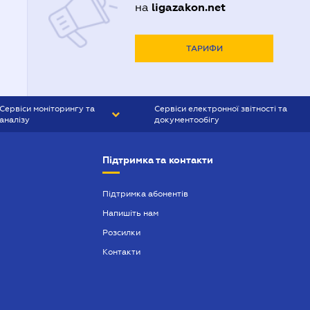
ligazakon.net
на
ТАРИФИ
Сервіси моніторингу та
Сервіси електронної звітності та
аналізу
документообігу
CONTR AGENT
Liga:REPORT
Підтримка та контакти
SMS-МАЯК
VERDICTUM
Підтримка абонентів
Напишіть нам
SEMANTRUM
Розсилки
SMS-МАЯК ІПОТЕКА
Контакти