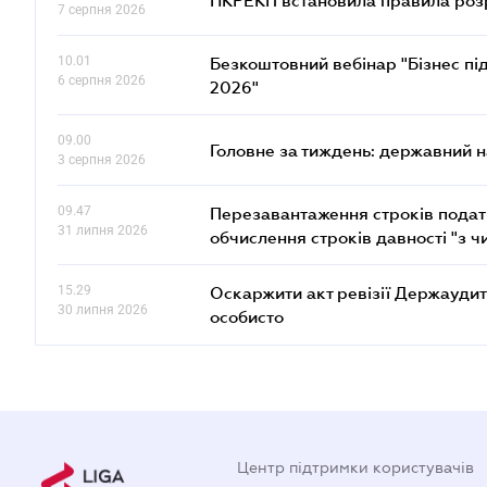
НКРЕКП встановила правила розра
7 серпня 2026
10.01
Безкоштовний вебінар "Бізнес під
6 серпня 2026
2026"
09.00
Головне за тиждень: державний 
3 серпня 2026
09.47
Перезавантаження строків податк
31 липня 2026
обчислення строків давності "з ч
15.29
Оскаржити акт ревізії Держаудит
30 липня 2026
особисто
Центр підтримки користувачів