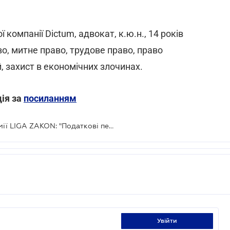
компанії Dictum, адвокат, к.ю.н., 14 років
о, митне право, трудове право, право
й, захист в економічних злочинах.
ція за
посиланням
Запрошуємо на вебінар від Академії LIGA ZAKON: "Податкові перевірки 2023: чого очікувати бізнесу?"
увійти