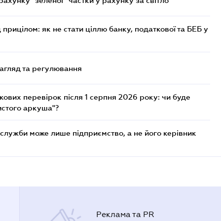
хунку "зеленої" частки у рахунку за світло
 прицілом: як не стати ціллю банку, податкової та БЕБ у
нагляд та регулювання
ових перевірок після 1 серпня 2026 року: чи буде
истого аркуша"?
служби може лише підприємство, а не його керівник
Реклама та PR