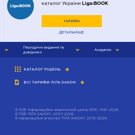
Liga:BOOK
каталог України
ТАРИФИ
ДЕТАЛЬНІШЕ
Періодичні видання та
Академія
довідники
ЮРИСТ&ЗАКОН
АКАДЕМІЯ ЛІГА:ЗАКОН
КАТАЛОГ РІШЕНЬ
БУХГАЛТЕР&ЗАКОН
ВСІ ТАРИФИ ЛІГА:ЗАКОН
ВІСНИК МСФЗ
ІНТЕРБУХ
ОСОБИСТИЙ ЕКСПЕРТ
©
ТОВ "інформаційно-аналітичний центр ЛІГА", 1991-2026.
©
ТОВ "ЛІГА ЗАКОН", 2007-2026.
©
Інформаційне агенство "ЛІГА:ЗАКОН", 2010-2026.