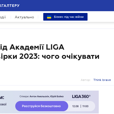
ХГАЛТЕРУ
одії
Актуально
Бізнес під час війни
ід Академії LIGA
ірки 2023: чого очікувати
Автор:
Think brave