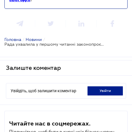
Головна
/
Новини
/
Рада ухвалила у першому читанні законопроєкт про скасування Господарського кодексу
Залиште коментар
Увійдіть, щоб залишити коментар
увійти
Читайте нас в соцмережах.
Підпишіться, щоб бути в курсі усіх бізнес-новин.