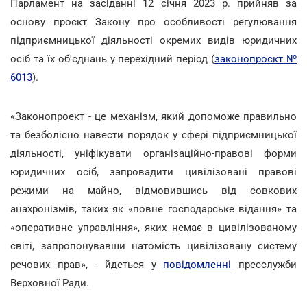
Парламент на засіданні 12 січня 2023 р. прийняв за
основу проєкт Закону про особливості регулювання
підприємницької діяльності окремих видів юридичних
осіб та їх об'єднань у перехідний період (
законопроєкт №
6013
).
«Законопроект - це механізм, який допоможе правильно
та безболісно навести порядок у сфері підприємницької
діяльності, уніфікувати організаційно-правові форми
юридичних осіб, запровадити цивілізовані правові
режими на майно, відмовившись від совкових
анахронізмів, таких як «повне господарське відання» та
«оперативне управління», яких немає в цивілізованому
світі, запропонувавши натомість цивілізовану систему
речових прав», - йдеться у
повідомленні
пресслужби
Верховної Ради.