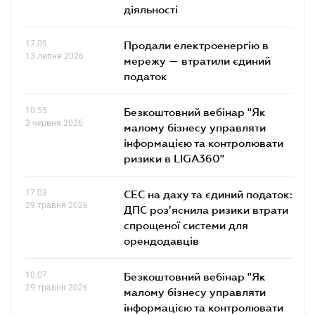
діяльності
17.09
Продали електроенергію в
13 липня 2026
мережу — втратили єдиний
податок
10.55
Безкоштовний вебінар "Як
3 червня 2026
малому бізнесу управляти
інформацією та контролювати
ризики в LIGA360"
17.03
СЕС на даху та єдиний податок:
29 травня 2026
ДПС роз’яснила ризики втрати
спрощеної системи для
орендодавців
10.07
Безкоштовний вебінар "Як
29 травня 2026
малому бізнесу управляти
інформацією та контролювати