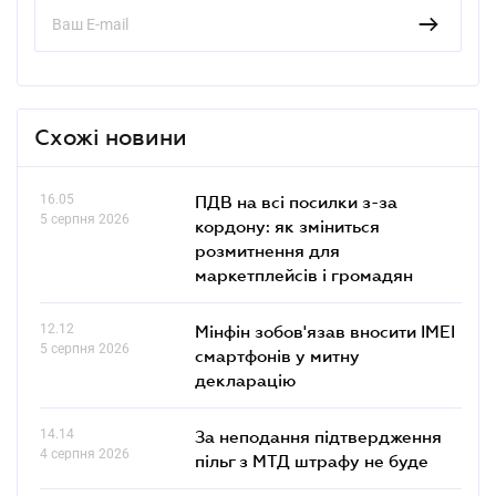
Схожі новини
16.05
ПДВ на всі посилки з-за
5 серпня 2026
кордону: як зміниться
розмитнення для
маркетплейсів і громадян
12.12
Мінфін зобов'язав вносити IMEI
5 серпня 2026
смартфонів у митну
декларацію
14.14
За неподання підтвердження
4 серпня 2026
пільг з МТД штрафу не буде