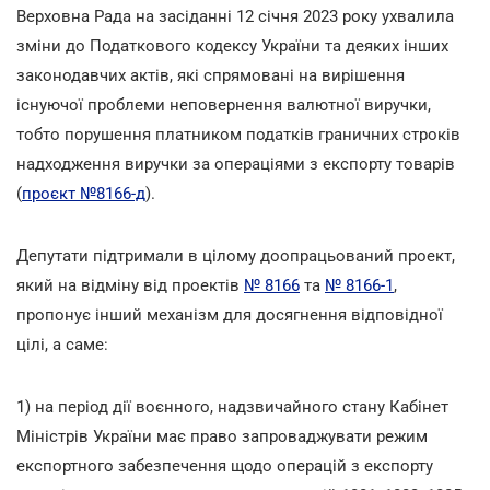
Верховна Рада на засіданні 12 січня 2023 року ухвалила
зміни до Податкового кодексу України та деяких інших
законодавчих актів, які спрямовані на вирішення
існуючої проблеми неповернення валютної виручки,
тобто порушення платником податків граничних строків
надходження виручки за операціями з експорту товарів
(
проєкт №8166-д
).
Депутати підтримали в цілому доопрацьований проект,
який на відміну від проектів
№ 8166
та
№ 8166-1
,
пропонує інший механізм для досягнення відповідної
цілі, а саме:
1) на період дії воєнного, надзвичайного стану Кабінет
Міністрів України має право запроваджувати режим
експортного забезпечення щодо операцій з експорту