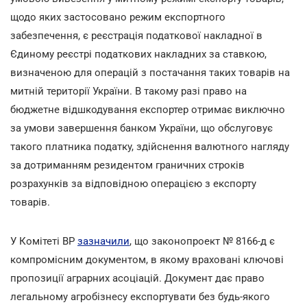
щодо яких застосовано режим експортного
забезпечення, є реєстрація податкової накладної в
Єдиному реєстрі податкових накладних за ставкою,
визначеною для операцій з постачання таких товарів на
митній території України. В такому разі право на
бюджетне відшкодування експортер отримає виключно
за умови завершення банком України, що обслуговує
такого платника податку, здійснення валютного нагляду
за дотриманням резидентом граничних строків
розрахунків за відповідною операцією з експорту
товарів.
У Комітеті ВР
зазначили
, що законопроект № 8166-д є
компромісним документом, в якому враховані ключові
пропозиції аграрних асоціацій. Документ дає право
легальному агробізнесу експортувати без будь-якого